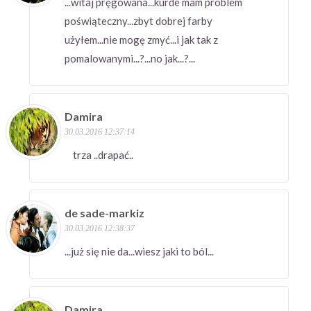
...witaj pręgowana...kurde mam problem
poświąteczny...zbyt dobrej farby
użyłem...nie mogę zmyć...i jak tak z
pomalowanymi...?...no jak...?...
Damira
30.03.2016 12:37:14
trza ..drapać..
de sade-markiz
30.03.2016 12:38:37
...już się nie da...wiesz jaki to ból...
Damira