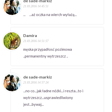
de sade-markiz
21.03.2016 14:45:51
... ...aż oczka na wierch wyłażą...
Damira
21.03.2016 14:51:57
męska przypadłosć pozimowa
..permanentny wytrzeszcz ..
de sade-markiz
21.03.2016 14:57:24
...no co...jak ładne nóżki...i reszta...to i
wytrzeszcz...usprawiedliwiony
jest...bywaj...