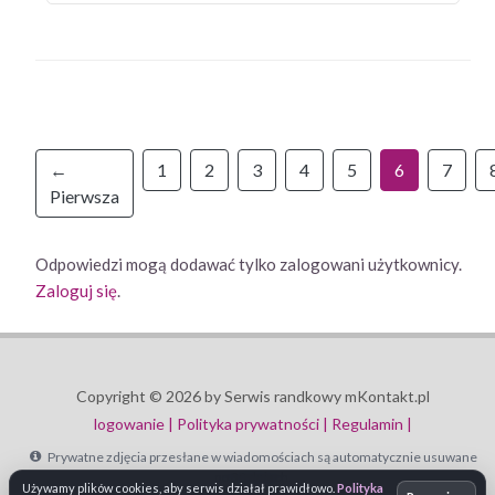
←
1
2
3
4
5
6
7
Pierwsza
Odpowiedzi mogą dodawać tylko zalogowani użytkownicy.
Zaloguj się
.
Copyright © 2026 by Serwis randkowy mKontakt.pl
logowanie |
Polityka prywatności |
Regulamin |
Prywatne zdjęcia przesłane w wiadomościach są automatycznie usuwane
po 30 dniach.
Używamy plików cookies, aby serwis działał prawidłowo.
Polityka