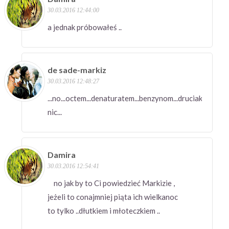
30.03.2016 12:44:00
a jednak próbowałeś ..
de sade-markiz
30.03.2016 12:48:27
...no...octem...denaturatem...benzynom...druciakiem...i
nic...
Damira
30.03.2016 12:54:41
no jak by to Ci powiedzieć Markizie ,
jeżeli to conajmniej piąta ich wielkanoc
to tylko ..dłutkiem i młoteczkiem ..