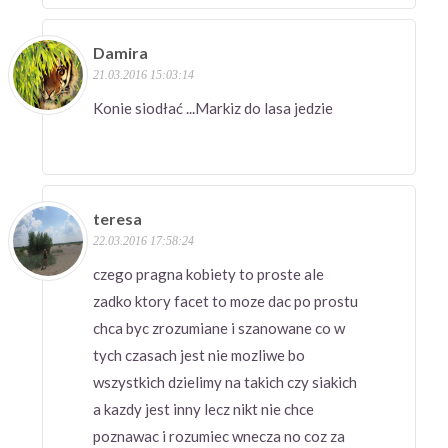
Damira
21.03.2016 15:03:14
Konie siodłać ...Markiz do lasa jedzie
teresa
22.03.2016 17:58:24
czego pragna kobiety to proste ale
zadko ktory facet to moze dac po prostu
chca byc zrozumiane i szanowane co w
tych czasach jest nie mozliwe bo
wszystkich dzielimy na takich czy siakich
a kazdy jest inny lecz nikt nie chce
poznawac i rozumiec wnecza no coz za