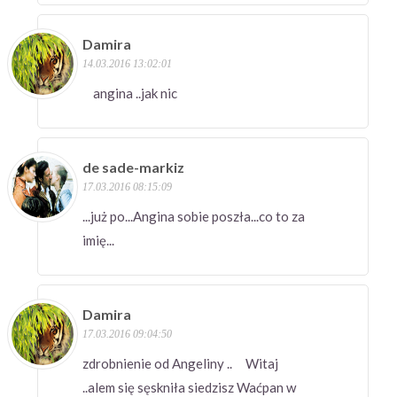
Damira
14.03.2016 13:02:01
angina ..jak nic
de sade-markiz
17.03.2016 08:15:09
...już po...Angina sobie poszła...co to za
imię...
Damira
17.03.2016 09:04:50
zdrobnienie od Angeliny .. Witaj
..alem się sęskniła siedzisz Waćpan w