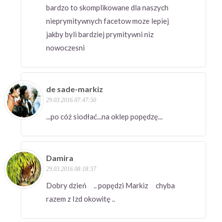
bardzo to skomplikowane dla naszych
nieprymitywnych facetow moze lepiej
jakby byli bardziej prymitywni niz
nowoczesni
de sade-markiz
29.03.2016 07:47:50
...po cóż siodłać...na oklep popędzę...
Damira
29.03.2016 08:18:57
Dobry dzień .. popędzi Markiz chyba
razem z Izd okowitę ..