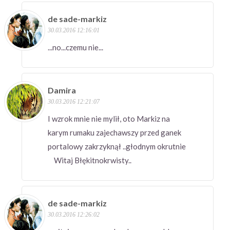
de sade-markiz
30.03.2016 12:16:01
...no...czemu nie...
Damira
30.03.2016 12:21:07
I wzrok mnie nie mylił, oto Markiz na
karym rumaku zajechawszy przed ganek
portalowy zakrzyknął ..głodnym okrutnie
Witaj Błękitnokrwisty..
de sade-markiz
30.03.2016 12:26:02