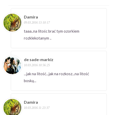
Damira
09.03.2016 13:10:17
taaa..na litośc brać tym ozorkiem
rozklekotanym ..
de sade-markiz
10.03.2016 10:56:25
...jak na litość...jak na rozkosz...na litość
boską...
Damira
10.03.2016 11:23:37