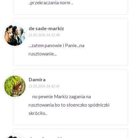
..przekraczania norm ..
de sade-markiz
21.03.2016 14:32:49
...zatem panowie i Panie...na
rusztowanie...
Damira
21.03.2016 14:42:41
no pewnie Markiz zagania na
rusztowania bo to słoenczko spódniczki
skróciło..