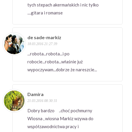
tych stepach akermańskich i nic tylko
....gitara i romanse
de sade-markiz
18.03.2016 21:27:39
...robota...robota...i po
robocie...robota...właśnie już
wypoczywam...dobrze że nareszcie...
Damira
21.03.2016 08:30:31
Dobry bardzo ..choć pochmurny
Wiosna , wiosna Markiz wzywa do
współzawodnictwa pracy i