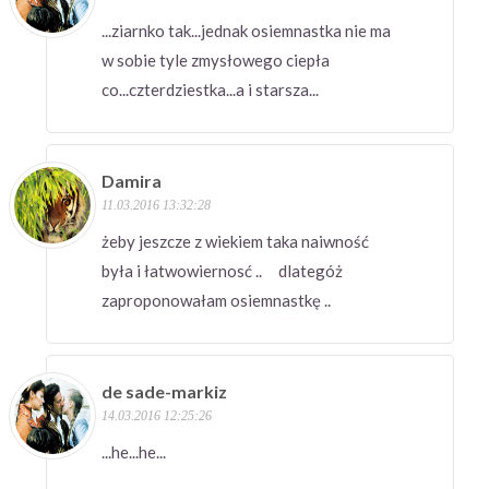
...ziarnko tak...jednak osiemnastka nie ma
w sobie tyle zmysłowego ciepła
co...czterdziestka...a i starsza...
Damira
11.03.2016 13:32:28
żeby jeszcze z wiekiem taka naiwność
była i łatwowiernosć .. dlategóż
zaproponowałam osiemnastkę ..
de sade-markiz
14.03.2016 12:25:26
...he...he...