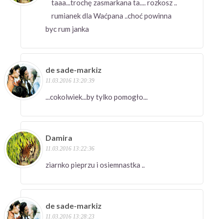
taaa...trochę zasmarkana ta.... rozkosz ..
rumianek dla Waćpana ..choć powinna
byc rum janka
de sade-markiz
11.03.2016 13:20:39
...cokolwiek...by tylko pomogło...
Damira
11.03.2016 13:22:36
ziarnko pieprzu i osiemnastka ..
de sade-markiz
11.03.2016 13:28:23