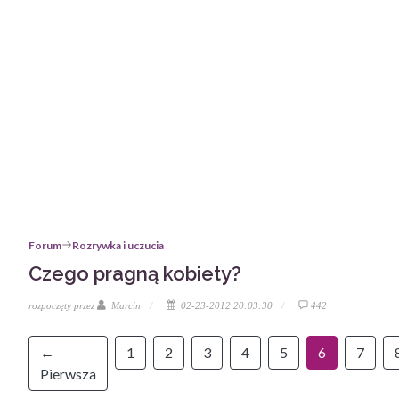
Forum
Rozrywka i uczucia
Czego pragną kobiety?
rozpoczęty przez
Marcin
02-23-2012 20:03:30
442
←
1
2
3
4
5
6
7
Pierwsza