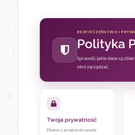
BEZPIECZEŃSTWO I PRY
Polityka 
Sprawdź, jakie dane są zbie
nimi zarządzać.
Twoja prywatność
Dbamy o przejrzyste zasady