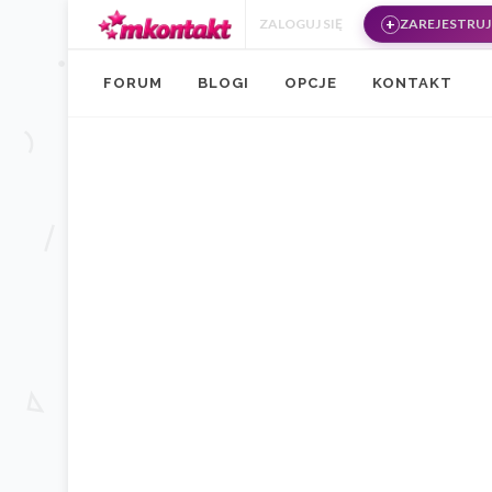
Przejdź do treści
ZALOGUJ SIĘ
ZAREJESTRUJ 
FORUM
BLOGI
OPCJE
KONTAKT