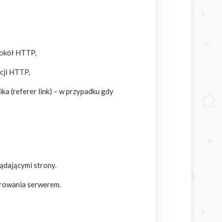
tokół HTTP,
kcji HTTP,
a (referer link) – w przypadku gdy
ądającymi strony.
trowania serwerem.