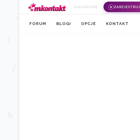
Przejdź do treści
ZALOGUJ SIĘ
ZAREJESTRUJ 
FORUM
BLOGI
OPCJE
KONTAKT