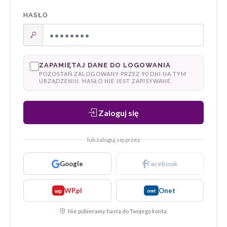
HASŁO
ZAPAMIĘTAJ DANE DO LOGOWANIA
POZOSTAŃ ZALOGOWANY PRZEZ 90 DNI NA TYM
URZĄDZENIU. HASŁO NIE JEST ZAPISYWANE.
Zaloguj się
lub zaloguj się przez
Google
Facebook
WP.pl
Onet
wp
onet
Nie pobieramy hasła do Twojego konta.