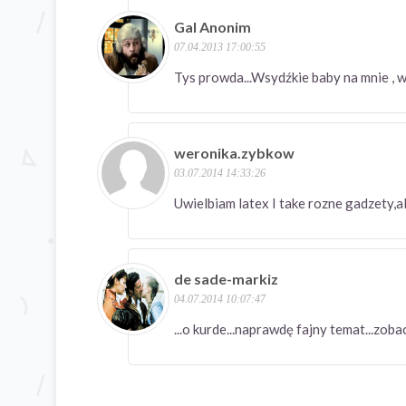
Gal Anonim
07.04.2013 17:00:55
Tys prowda...Wsydźkie baby na mnie , w
weronika.zybkow
03.07.2014 14:33:26
Uwielbiam latex I take rozne gadzety,a
de sade-markiz
04.07.2014 10:07:47
...o kurde...naprawdę fajny temat...zob