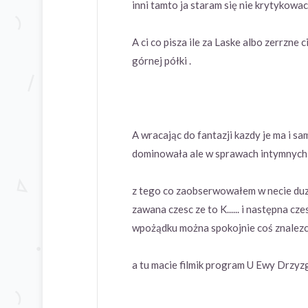
inni tamto ja staram się nie krytykowac
A ci co pisza ile za Laske albo zerrzne
górnej półki .
A wracając do fantazji kazdy je ma i sa
dominowała ale w sprawach intymnych a
z tego co zaobserwowałem w necie duzo
zawana czesc ze to K...... i następna cz
wpożądku można spokojnie coś znalezc 
a tu macie filmik program U Ewy Drzyzg