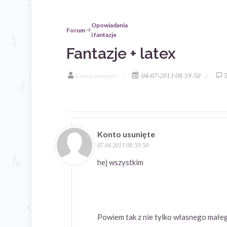
Opowiadania
Forum
i fantazje
Fantazje + latex
Konto usunięte
04-07-2013 08:59:50
Konto usunięte
07.04.2013 08:59:50
hej wszystkim
Powiem tak z nie tylko własnego małego