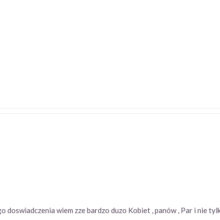
5
 doswiadczenia wiem zze bardzo duzo Kobiet , panów , Par i nie tylko