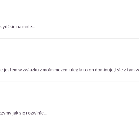
sydźkie na mnie...
le jestem w zwiazku z moim mezem ulegla to on dominuje,I sie z tym 
aczymy jak się rozwinie...