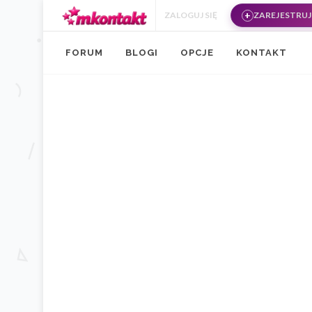
Przejdź do treści
ZALOGUJ SIĘ
ZAREJESTRUJ 
FORUM
BLOGI
OPCJE
KONTAKT