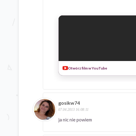
Otwórz film w YouTube
gosikw74
07.04.2013 16:08:11
ja nic nie powiem