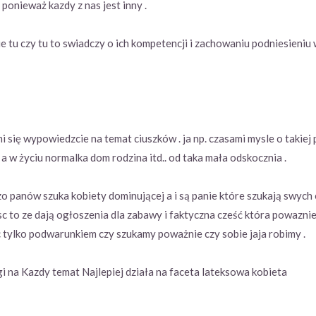
 ponieważ kazdy z nas jest inny .
 cie tu czy tu to swiadczy o ich kompetencji i zachowaniu podniesieniu
mi się wypowiedzcie na temat ciuszków . ja np. czasami mysle o takiej 
 w życiu normalka dom rodzina itd.. od taka mała odskocznia .
 panów szuka kobiety dominującej a i są panie które szukają swych 
esc to ze dają ogłoszenia dla zabawy i faktyczna cześć która powaznie s
tylko podwarunkiem czy szukamy poważnie czy sobie jaja robimy .
i na Kazdy temat Najlepiej działa na faceta lateksowa kobieta