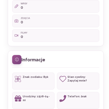
WPISY
0
ZDJĘCIA
0
FILMY
0
Informacje
Znak zodiaku: Byk
Stan cywilny:
Zapytaj mnie?
Urodziny: 1978-04-
Telefon:
brak
22