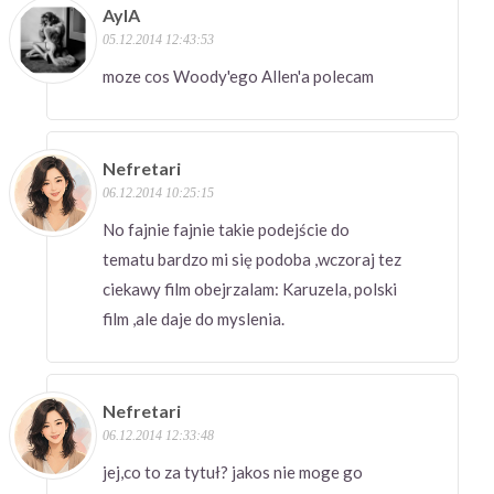
AylA
05.12.2014 12:43:53
moze cos Woody'ego Allen'a polecam
Nefretari
06.12.2014 10:25:15
No fajnie fajnie takie podejście do
tematu bardzo mi się podoba ,wczoraj tez
ciekawy film obejrzalam: Karuzela, polski
film ,ale daje do myslenia.
Nefretari
06.12.2014 12:33:48
jej,co to za tytuł? jakos nie moge go