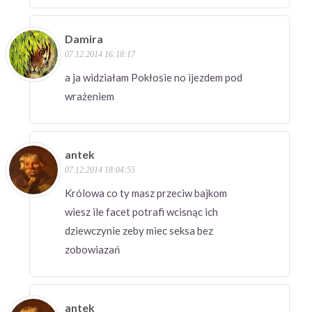
Damira
07.12.2014 16:18:17
a ja widziałam Pokłosie no ijezdem pod
wrażeniem
antek
07.12.2014 18:04:55
Królowa co ty masz przeciw bajkom
wiesz ile facet potrafi wcisnąc ich
dziewczynie zeby miec seksa bez
zobowiazań
antek