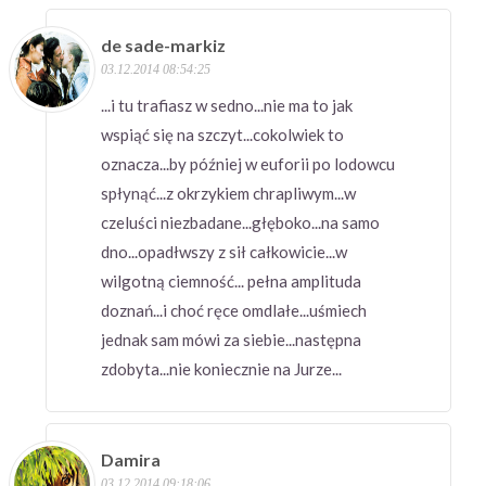
de sade-markiz
03.12.2014 08:54:25
...i tu trafiasz w sedno...nie ma to jak
wspiąć się na szczyt...cokolwiek to
oznacza...by później w euforii po lodowcu
spłynąć...z okrzykiem chrapliwym...w
czeluści niezbadane...głęboko...na samo
dno...opadłwszy z sił całkowicie...w
wilgotną ciemność... pełna amplituda
doznań...i choć ręce omdlałe...uśmiech
jednak sam mówi za siebie...następna
zdobyta...nie koniecznie na Jurze...
Damira
03.12.2014 09:18:06