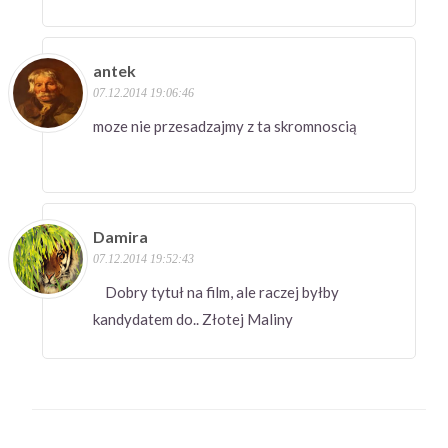
antek
07.12.2014 19:06:46
moze nie przesadzajmy z ta skromnoscią
Damira
07.12.2014 19:52:43
Dobry tytuł na film, ale raczej byłby
kandydatem do.. Złotej Maliny