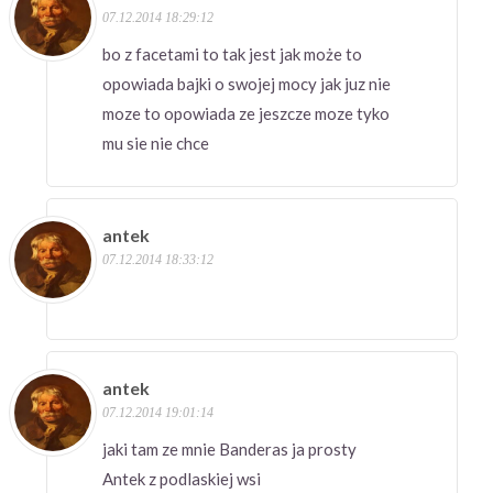
07.12.2014 18:29:12
bo z facetami to tak jest jak może to
opowiada bajki o swojej mocy jak juz nie
moze to opowiada ze jeszcze moze tyko
mu sie nie chce
antek
07.12.2014 18:33:12
antek
07.12.2014 19:01:14
jaki tam ze mnie Banderas ja prosty
Antek z podlaskiej wsi