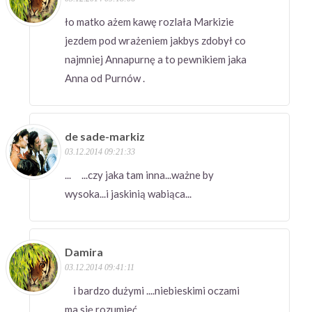
ło matko ażem kawę rozlała Markizie
jezdem pod wrażeniem jakbys zdobył co
najmniej Annapurnę a to pewnikiem jaka
Anna od Purnów .
de sade-markiz
03.12.2014 09:21:33
... ...czy jaka tam inna...ważne by
wysoka...i jaskinią wabiąca...
Damira
03.12.2014 09:41:11
i bardzo dużymi ....niebieskimi oczami
ma się rozumieć