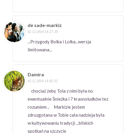
de sade-markiz
02.12.2014 14:27:20
...Przygody Bolka i Lolka...wersja
limitowana...
Damira
02.12.2014 14:45:32
chociaż żeby Tola z nimi była no
ewentualnie Śnieżka i 7 krasnoludków tez
rozumiem .. Markizie jestem
zdruzgotana w Tobie cała nadzieja była
w kultywowaniu tradycji ...bliskich
spotkań na szczycie