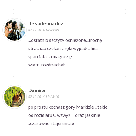
de sade-markiz
02.12.2014 14:49:09
...ostatnio szczyty ośnieżone...trochę
strach...a czekan z ręki wypadł...lina
sparciała...a magnezję
wiatr...rozdmuchał...
Damira
02.12.2014 17:28:10
po prostu kochasz góry Markizie .. takie
od rozmiaru C wzwyż oraz jaskinie
..czarowne i tajemnicze