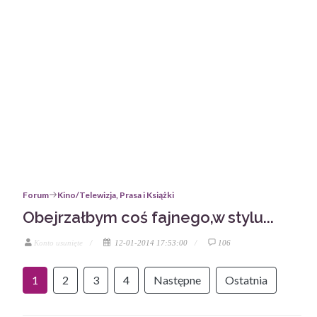
Forum
Kino/Telewizja, Prasa i Książki
Obejrzałbym coś fajnego,w stylu...
Konto usunięte
12-01-2014 17:53:00
106
1
2
3
4
Następne
Ostatnia