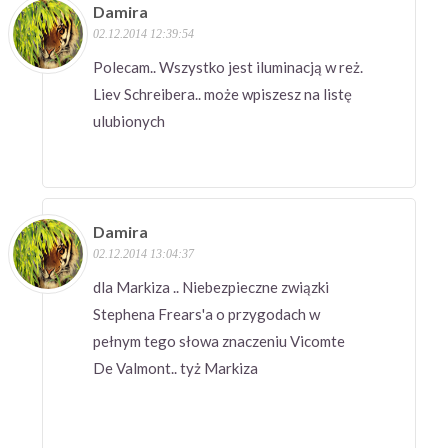
Damira
02.12.2014 12:39:54
Polecam.. Wszystko jest iluminacją w reż.
Liev Schreibera.. może wpiszesz na listę
ulubionych
Damira
02.12.2014 13:04:37
dla Markiza .. Niebezpieczne związki
Stephena Frears'a o przygodach w
pełnym tego słowa znaczeniu Vicomte
De Valmont.. tyż Markiza