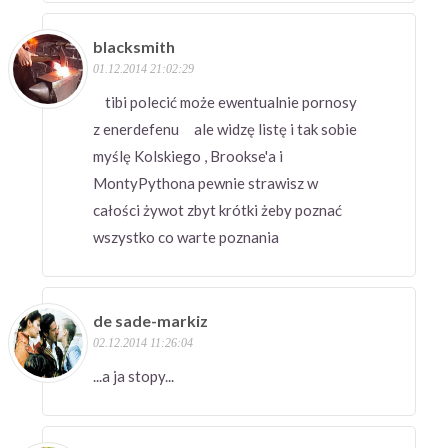
blacksmith
01.12.2014 21:02:29
tibi polecić może ewentualnie pornosy
z enerdefenu ale widzę listę i tak sobie
myślę Kolskiego , Brookse'a i
MontyPythona pewnie strawisz w
całości żywot zbyt krótki żeby poznać
wszystko co warte poznania
de sade-markiz
02.12.2014 11:26:04
...a ja stopy...