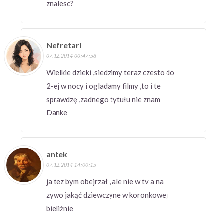
znalesc?
Nefretari
07.12.2014 00:47:58
Wielkie dzieki ,siedzimy teraz czesto do
2-ej w nocy i ogladamy filmy ,to i te
sprawdzę ,zadnego tytułu nie znam
Danke
antek
07.12.2014 14:00:15
ja tez bym obejrzał , ale nie w tv a na
zywo jakąć dziewczyne w koronkowej
bieliźnie