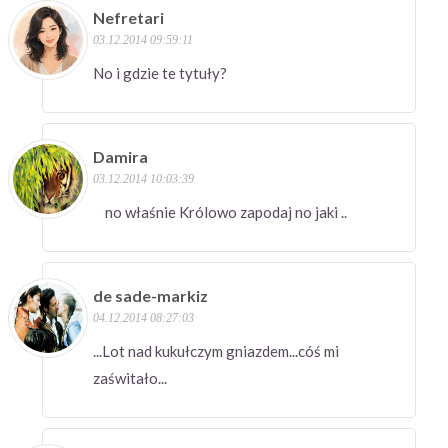
Nefretari
03.12.2014 09:59:11
No i gdzie te tytuły?
Damira
03.12.2014 10:03:39
no właśnie Królowo zapodaj no jaki ..
de sade-markiz
04.12.2014 08:27:03
...Lot nad kukułczym gniazdem...cóś mi
zaświtało...