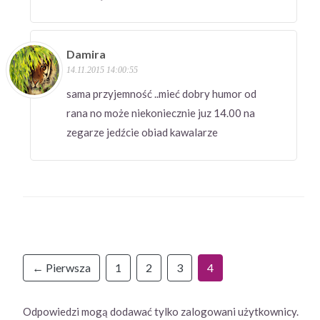
Damira
14.11.2015 14:00:55
sama przyjemność ..mieć dobry humor od
rana no może niekoniecznie juz 14.00 na
zegarze jedźcie obiad kawalarze
← Pierwsza
1
2
3
4
Odpowiedzi mogą dodawać tylko zalogowani użytkownicy.