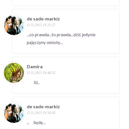
de sade-markiz
11.11.2015 19:23:27
...co prawda...to prawda...dziś jedynie
pajęczyny omiotę...
Damira
11.11.2015 19:48:52
liż..
de sade-markiz
11.11.2015 19:58:43
... będę...