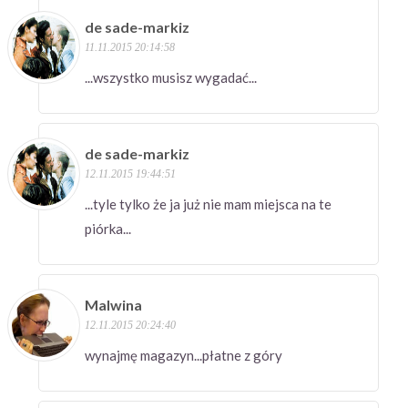
de sade-markiz
11.11.2015 20:14:58
...wszystko musisz wygadać...
de sade-markiz
12.11.2015 19:44:51
...tyle tylko że ja już nie mam miejsca na te
piórka...
Malwina
12.11.2015 20:24:40
wynajmę magazyn...płatne z góry