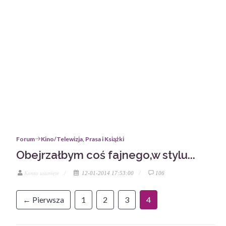
Forum
Kino/Telewizja, Prasa i Książki
Obejrzałbym coś fajnego,w stylu...
Konto usunięte
12-01-2014 17:53:00
106
← Pierwsza
1
2
3
4