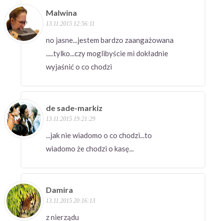
Malwina
13.11.2015 12:56:11
no jasne...jestem bardzo zaangażowana
.....tylko...czy moglibyście mi dokładnie
wyjaśnić o co chodzi
de sade-markiz
13.11.2015 19:21:29
...jak nie wiadomo o co chodzi...to
wiadomo że chodzi o kasę...
Damira
13.11.2015 20:16:13
z nierządu