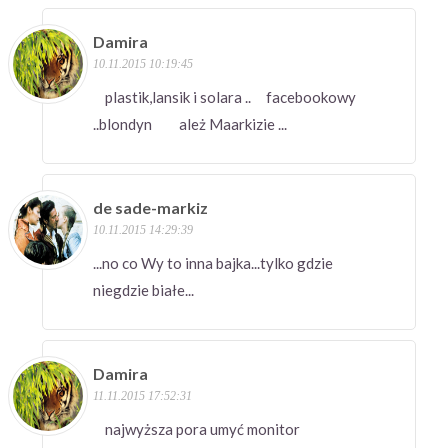
Damira
10.11.2015 10:19:45
plastik,lansik i solara .. facebookowy
..blondyn ależ Maarkizie ...
de sade-markiz
10.11.2015 14:29:39
...no co Wy to inna bajka...tylko gdzie
niegdzie białe...
Damira
11.11.2015 17:52:31
najwyższa pora umyć monitor