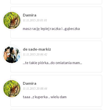
Damira
11.11.2015 20:01:01
masz rację lepiej raczka i ..gąbeczka
de sade-markiz
11.11.2015 20:06:42
...te takie piórka...do omiatania mam...
Damira
11.11.2015 20:08:44
taaa ..z kuperka .. wielu dam