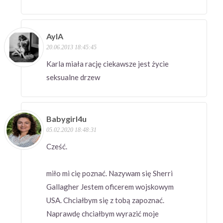
AylA
20.06.2013 18:45:45
Karla miała rację ciekawsze jest życie
seksualne drzew
Babygirl4u
05.02.2020 18:48:31
Cześć.
miło mi cię poznać. Nazywam się Sherri
Gallagher Jestem oficerem wojskowym
USA. Chciałbym się z tobą zapoznać.
Naprawdę chciałbym wyrazić moje