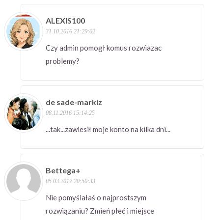
ALEXIS100
31.10.2016 21:29:02
Czy admin pomogł komus rozwiazac
problemy?
de sade-markiz
08.11.2016 15:14:25
...tak...zawiesił moje konto na kilka dni...
Bettega+
05.03.2017 20:56:33
Nie pomyślałaś o najprostszym
rozwiązaniu? Zmień płeć i miejsce