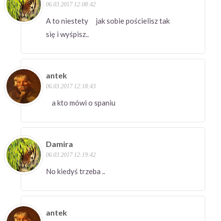
06.03.2017 12:08:42
A to niestety jak sobie pościelisz tak
się i wyśpisz..
antek
06.03.2017 12:18:43
a kto mówi o spaniu
Damira
06.03.2017 12:19:42
No kiedyś trzeba ..
antek