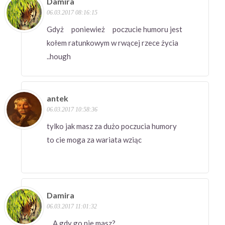
Damira
06.03.2017 08:16:15
Gdyż poniewież poczucie humoru jest
kołem ratunkowym w rwącej rzece życia
..hough
antek
06.03.2017 10:58:36
tylko jak masz za dużo poczucia humory
to cie moga za wariata wziąc
Damira
06.03.2017 11:01:32
A gdy go nie masz?