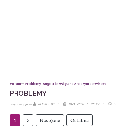
Forum
Problemy i sugestie związane z naszym serwisem
PROBLEMY
rozpoczęty przez
ALEXIS100
10-31-2016 21:29:02
39
1
2
Następne
Ostatnia