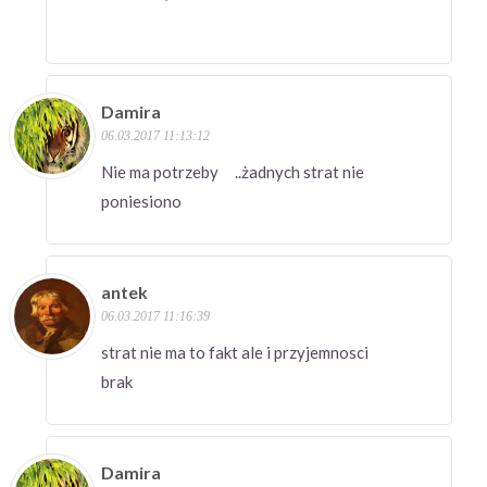
Damira
06.03.2017 11:13:12
Nie ma potrzeby ..żadnych strat nie
poniesiono
antek
06.03.2017 11:16:39
strat nie ma to fakt ale i przyjemnosci
brak
Damira