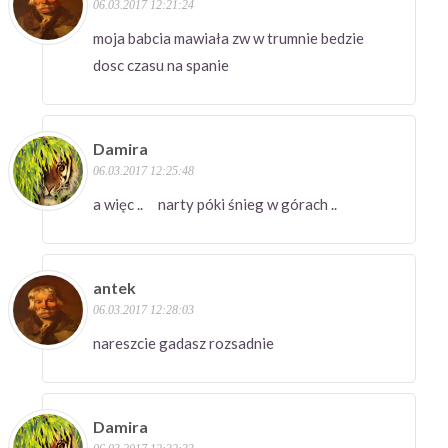
06.03.2017 12:21:24
moja babcia mawiała zw w trumnie bedzie
dosc czasu na spanie
Damira
06.03.2017 12:25:48
a więc .. narty póki śnieg w górach ..
antek
06.03.2017 12:28:03
nareszcie gadasz rozsadnie
Damira