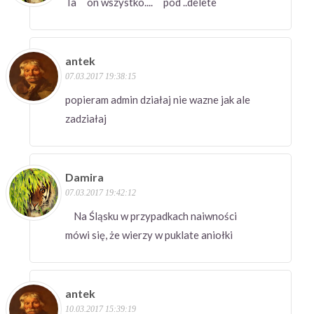
Ta on wszystko.... pod ..delete
antek
07.03.2017 19:38:15
popieram admin działaj nie wazne jak ale
zadziałaj
Damira
07.03.2017 19:42:12
Na Śląsku w przypadkach naiwności
mówi się, że wierzy w puklate aniołki
antek
10.03.2017 15:39:19