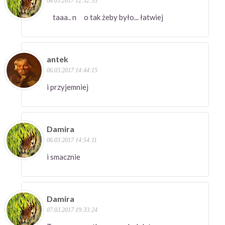
06.03.2017 12:32:33
taaa.. n o tak żeby było... łatwiej
antek
06.03.2017 14:44:15
i przyjemniej
Damira
06.03.2017 14:54:11
i smacznie
Damira
07.03.2017 19:33:24