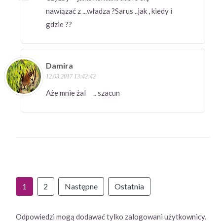
nawiązać z ...władza ?Sarus ..jak , kiedy i
gdzie ??
Damira
12.03.2017 13:42:42
Aże mnie żal .. szacun
1
2
Następne
Ostatnia
Odpowiedzi mogą dodawać tylko zalogowani użytkownicy.