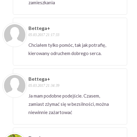
zamieszkania
Bettega+
05.03.2017 21:17:33
Chciałem tylko pomóc, tak jak potrafię,
kierowany odruchem dobrego serca.
Bettega+
05.03.2017 21:34:39
Ja mam podobne podejście. Czasem,
zamiast zżymać się w bezsilności, można
niewinnie zażartować