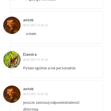
antek
06.03.2017 11:02:12
a mam
Damira
06.03.2017 11:03:10
Pytam ogólnie a nie personalnie
antek
06.03.2017 11:07:50
jeszcze zastosuj odpowiedzialność
zbiorową