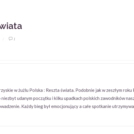
świata
1
rzyskie w żużlu Polska : Reszta świata. Podobnie jak w zeszłym rok
 niezbyt udanym początku i kilku upadkach polskich zawodników nas
owadzenie. Każdy bieg był emocjonujący a całe spotkanie utrzymywało