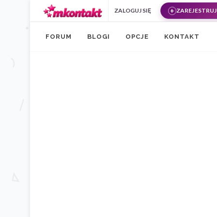
Przejdź do treści
ZALOGUJ SIĘ
ZAREJESTRUJ 
FORUM
BLOGI
OPCJE
KONTAKT