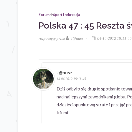
Forum
Sport i rekreacja
Polska 47 : 45 Reszta 
rozpoczęty przez
J@nusz
04-14-2012 19:11:45
J@nusz
14.04.2012 19:11:45
Dziś odbyło się drugie spotkanie towa
nad najlepszymi zawodnikami globu. Po
dziesięciopunktową stratę i przejąć pr
triumf