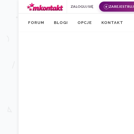
Przejdź do treści
ZALOGUJ SIĘ
ZAREJESTRUJ 
FORUM
BLOGI
OPCJE
KONTAKT