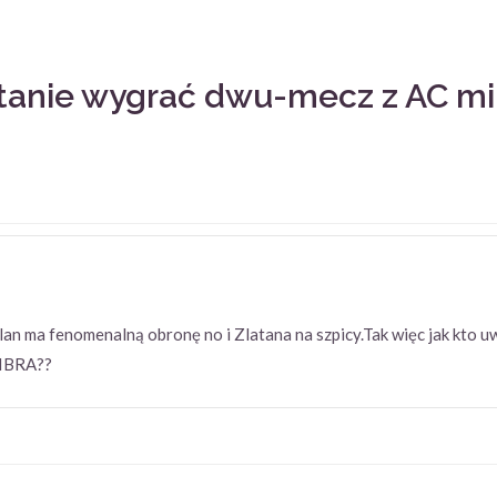
stanie wygrać dwu-mecz z AC mi
1
lan ma fenomenalną obronę no i Zlatana na szpicy.Tak więc jak kto u
zy IBRA??