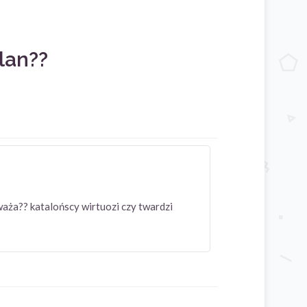
lan??
waża?? katalońscy wirtuozi czy twardzi