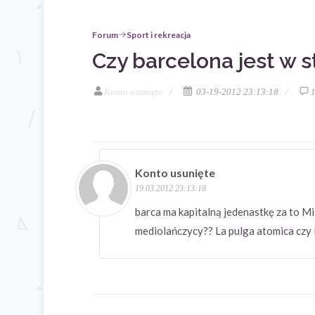
Forum
Sport i rekreacja
Czy barcelona jest w 
Konto usunięte
03-19-2012 23:13:18
Konto usunięte
19.03.2012 23:13:18
barca ma kapitalną jedenastkę za to Mi
mediolańczycy?? La pulga atomica c