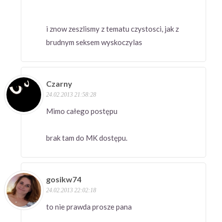
i znow zeszlismy z tematu czystosci, jak z
brudnym seksem wyskoczylas
Czarny
24.02.2013 21:58:28
Mimo całego postępu
brak tam do MK dostępu.
gosikw74
24.02.2013 22:02:18
to nie prawda prosze pana