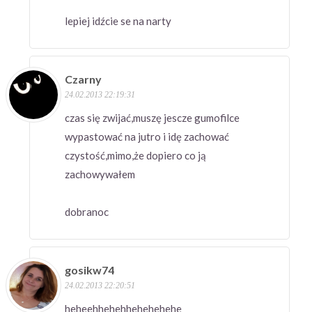
lepiej idźcie se na narty
Czarny
24.02.2013 22:19:31
czas się zwijać,muszę jescze gumofilce
wypastować na jutro i idę zachować
czystość,mimo,że dopiero co ją
zachowywałem
dobranoc
gosikw74
24.02.2013 22:20:51
heheehhehehhehehehehe