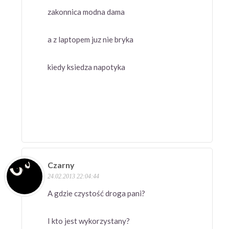
zakonnica modna dama
a z laptopem juz nie bryka
kiedy ksiedza napotyka
Czarny
24.02.2013 22:04:44
A gdzie czystość droga pani?
I kto jest wykorzystany?