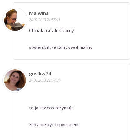
Malwina
24.02.2013 21:55:11
Chciała iść ale Czarny
stwierdził, że tam żywot marny
gosikw74
24.02.2013 21:57:34
to ja tez cos zarymuje
zeby nie byc tepym ujem