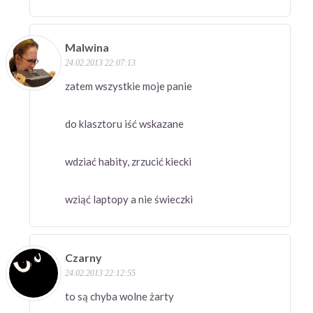
Malwina
24.02.2013 22:07:13
zatem wszystkie moje panie
do klasztoru iść wskazane
wdziać habity, zrzucić kiecki
wziąć laptopy a nie świeczki
Czarny
24.02.2013 22:12:55
to są chyba wolne żarty