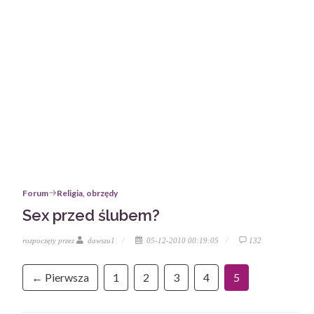
Forum
Religia, obrzędy
Sex przed ślubem?
rozpoczęty przez
dawszu1
05-12-2010 00:19:05
132
← Pierwsza
1
2
3
4
5