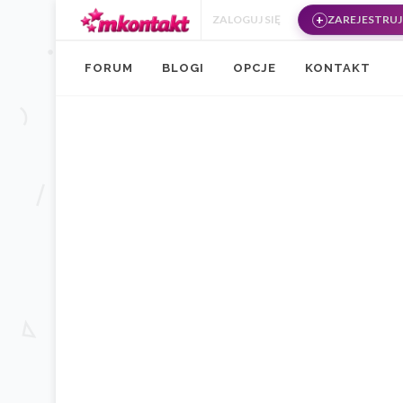
Przejdź do treści
ZALOGUJ SIĘ
ZAREJESTRUJ 
FORUM
BLOGI
OPCJE
KONTAKT