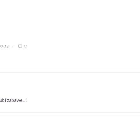
22:54
12
tura lubi zabawe...!