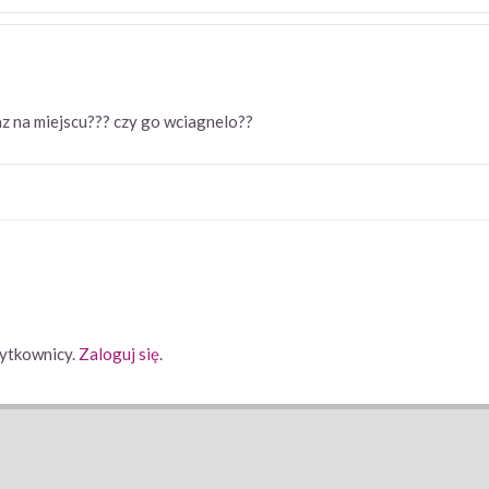
n wciaz na miejscu??? czy go wciagnelo??
ytkownicy.
Zaloguj się
.