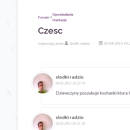
Opowiadania
Forum
i fantazje
Czesc
rozpoczęty przez
slodki radzio
02-04-2013 10:
slodki radzio
04.02.2013 10:22:54
Dziewczyny poszukuje kochanki k
slodki radzio
04.02.2013 10:31:30