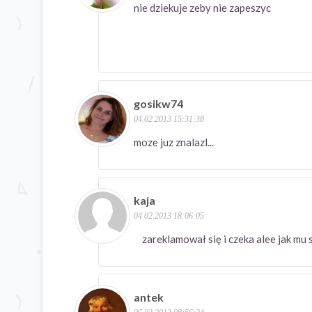
nie dziekuje zeby nie zapeszyc
gosikw74
04.02.2013 15:31:38
moze juz znalazl...
kaja
04.02.2013 18:06:05
zareklamował się i czeka alee jak mu 
antek