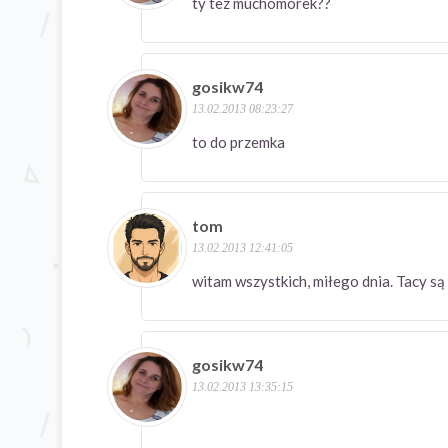
ty tez muchomorek??
gosikw74
13.02.2013 08:23:27
to do przemka
tom
13.02.2013 12:41:05
witam wszystkich, miłego dnia. Tacy są 
gosikw74
13.02.2013 13:35:15