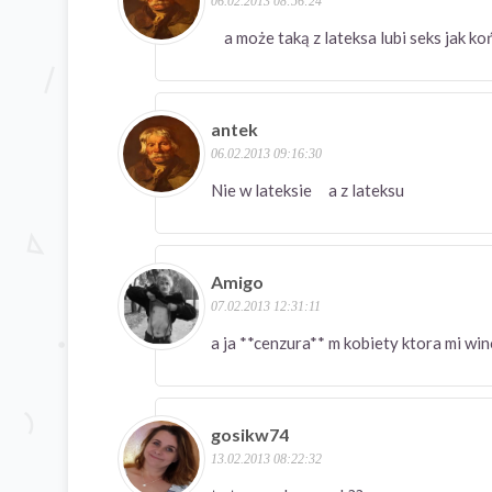
06.02.2013 08:56:24
a może taką z lateksa lubi seks jak k
antek
06.02.2013 09:16:30
Nie w lateksie a z lateksu
Amigo
07.02.2013 12:31:11
a ja **cenzura** m kobiety ktora mi wi
gosikw74
13.02.2013 08:22:32