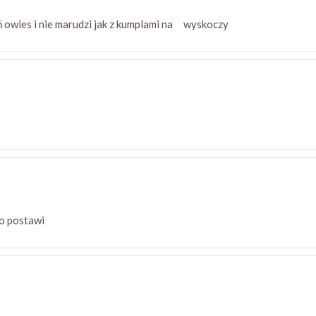
oń owies i nie marudzi jak z kumplami na wyskoczy
no postawi