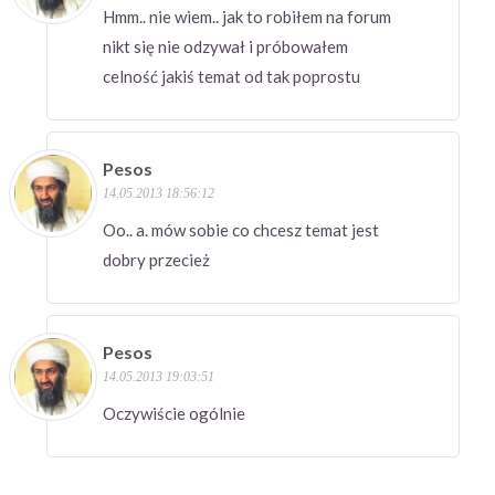
Hmm.. nie wiem.. jak to robiłem na forum
nikt się nie odzywał i próbowałem
celność jakiś temat od tak poprostu
Pesos
14.05.2013 18:56:12
Oo.. a. mów sobie co chcesz temat jest
dobry przecież
Pesos
14.05.2013 19:03:51
Oczywiście ogólnie