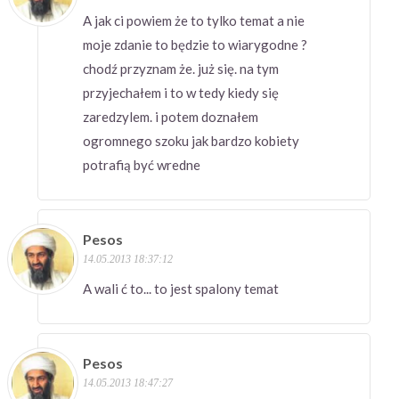
A jak ci powiem że to tylko temat a nie
moje zdanie to będzie to wiarygodne ?
chodź przyznam że. już się. na tym
przyjechałem i to w tedy kiedy się
zaredzylem. i potem doznałem
ogromnego szoku jak bardzo kobiety
potrafią być wredne
Pesos
14.05.2013 18:37:12
A wali ć to... to jest spalony temat
Pesos
14.05.2013 18:47:27