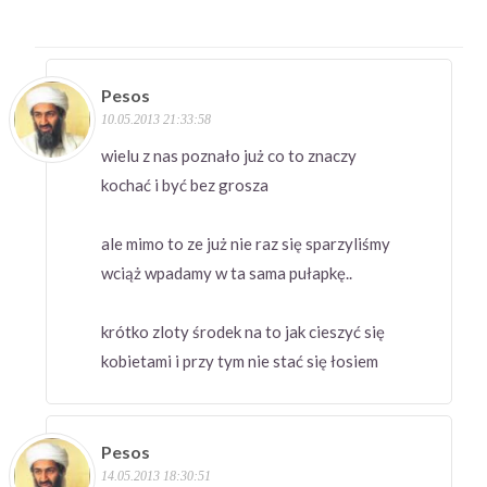
Pesos
10.05.2013 21:33:58
wielu z nas poznało już co to znaczy
kochać i być bez grosza
ale mimo to ze już nie raz się sparzyliśmy
wciąż wpadamy w ta sama pułapkę..
krótko zloty środek na to jak cieszyć się
kobietami i przy tym nie stać się łosiem
Pesos
14.05.2013 18:30:51