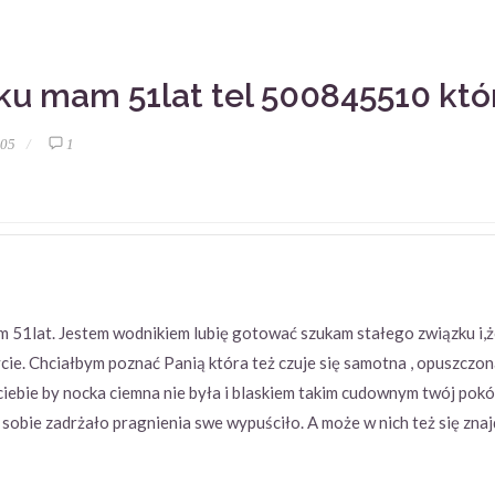
u mam 51lat tel 500845510 która
:05
1
 51lat. Jestem wodnikiem lubię gotować szukam stałego związku i,ż
cie. Chciałbym poznać Panią która też czuje się samotna , opuszczon
ciebie by nocka ciemna nie była i blaskiem takim cudownym twój pokój
w sobie zadrżało pragnienia swe wypuściło. A może w nich też się znaj