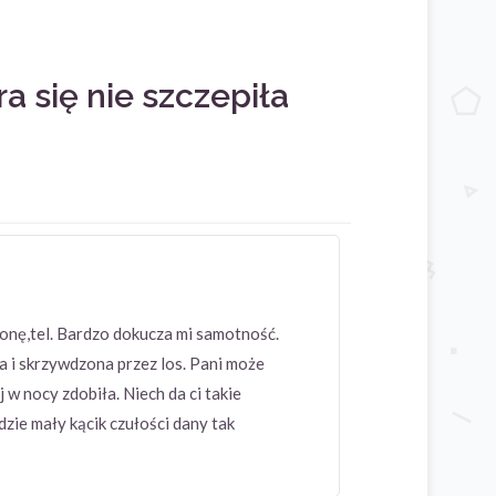
 się nie szczepiła
onę,tel. Bardzo dokucza mi samotność.
a i skrzywdzona przez los. Pani może
 w nocy zdobiła. Niech da ci takie
dzie mały kącik czułości dany tak