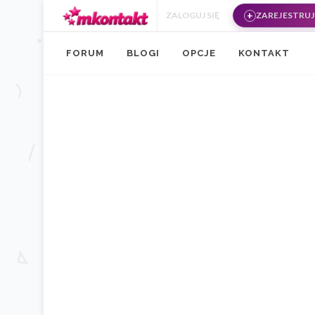
Przejdź do treści
ZALOGUJ SIĘ
ZAREJESTRUJ 
FORUM
BLOGI
OPCJE
KONTAKT