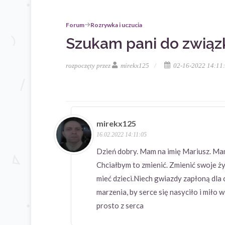
Forum
Rozrywka i uczucia
Szukam pani do związk
rozpoczęty przez
mirekx125
02-16-2022 14:11
mirekx125
16.02.2022 14:11:05
Dzień dobry. Mam na imię Mariusz. Mam
Chciałbym to zmienić. Zmienić swoje ży
mieć dzieci.Niech gwiazdy zapłoną dla 
marzenia, by serce się nasyciło i miło 
prosto z serca