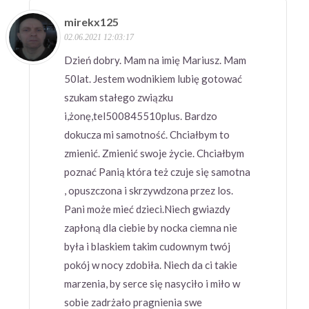
mirekx125
02.06.2021 12:03:17
Dzień dobry. Mam na imię Mariusz. Mam
50lat. Jestem wodnikiem lubię gotować
szukam stałego związku
i,żonę,tel500845510plus. Bardzo
dokucza mi samotność. Chciałbym to
zmienić. Zmienić swoje życie. Chciałbym
poznać Panią która też czuje się samotna
, opuszczona i skrzywdzona przez los.
Pani może mieć dzieci.Niech gwiazdy
zapłoną dla ciebie by nocka ciemna nie
była i blaskiem takim cudownym twój
pokój w nocy zdobiła. Niech da ci takie
marzenia, by serce się nasyciło i miło w
sobie zadrżało pragnienia swe