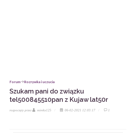
Forum
Rozrywka i uczucia
Szukam pani do związku
tel500845510pan z Kujaw lat50r
rozpoczęty przez
mirekx125
06-02-2021 12:03:17
1