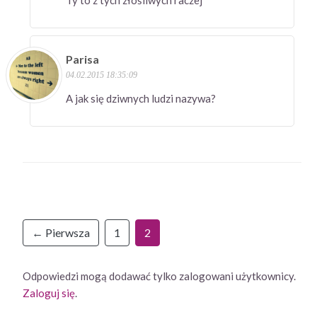
Ty to z tych złośliwych raczej
Parisa
04.02.2015 18:35:09
A jak się dziwnych ludzi nazywa?
← Pierwsza
1
2
Odpowiedzi mogą dodawać tylko zalogowani użytkownicy.
Zaloguj się
.