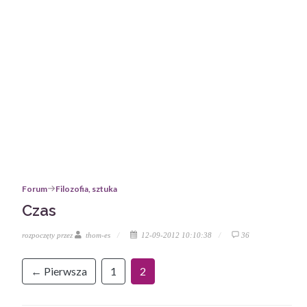
Forum
Filozofia, sztuka
Czas
rozpoczęty przez
thom-es
12-09-2012 10:10:38
36
← Pierwsza
1
2