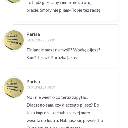
To bądź grzeczny i mnie nie strofuj
bracie. Smoły nie pijam- Tobie też radzę
Parisa
04.02.2015 18:23:08
Finlandię masz na myśli? Wódkę pijesz?
Sam? Teraz? Porażka jakaś
Parisa
04.02.2015 18:29:25
No i nie wiem o co teraz zapytać.
Dlaczego sam, czy dlaczego pijesz? Bo
taka impreza to chyba raczej mało
wesoła do lustra. Nabijasz się pewnie, bo