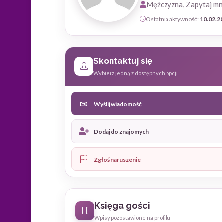
Mężczyzna, Zapytaj mn
Ostatnia aktywność:
10.02.2
Skontaktuj się
Wybierz jedną z dostępnych opcji
Wyślij wiadomość
Dodaj do znajomych
Zgłoś naruszenie
Księga gości
Wpisy pozostawione na profilu