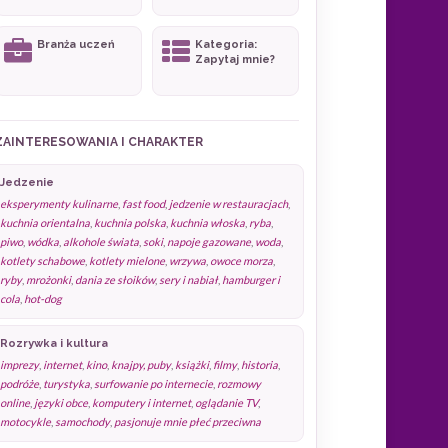
Branża uczeń
Kategoria:
Zapytaj mnie?
ZAINTERESOWANIA I CHARAKTER
Jedzenie
eksperymenty kulinarne
,
fast food
,
jedzenie w restauracjach
,
kuchnia orientalna
,
kuchnia polska
,
kuchnia włoska
,
ryba
,
piwo
,
wódka
,
alkohole świata
,
soki
,
napoje gazowane
,
woda
,
kotlety schabowe
,
kotlety mielone
,
wrzywa
,
owoce morza
,
ryby
,
mrożonki
,
dania ze słoików
,
sery i nabiał
,
hamburger i
cola
,
hot-dog
Rozrywka i kultura
imprezy
,
internet
,
kino
,
knajpy, puby
,
książki
,
filmy
,
historia
,
podróże
,
turystyka
,
surfowanie po internecie
,
rozmowy
online
,
języki obce
,
komputery i internet
,
oglądanie TV
,
motocykle
,
samochody
,
pasjonuje mnie płeć przeciwna