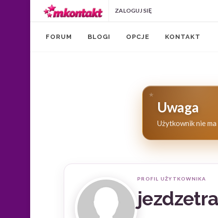
Przejdź do treści
ZALOGUJ SIĘ
ZAREJESTRUJ SIĘ
FORUM
BLOGI
OPCJE
KONTAKT
Uwaga
Użytkownik nie ma 
PROFIL UŻYTKOWNIKA
jezdzetr