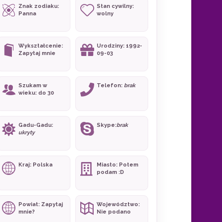
Znak zodiaku:
Stan cywilny:
Panna
wolny
Wykształcenie:
Urodziny: 1992-
Zapytaj mnie
09-03
Szukam w
Telefon:
brak
wieku: do 30
Gadu-Gadu:
Skype:
brak
ukryty
Kraj: Polska
Miasto: Potem
podam :D
Powiat: Zapytaj
Województwo:
mnie?
Nie podano