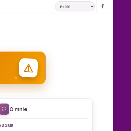
JĘZYK
Facebook
⚠
O mnie
O SOBIE