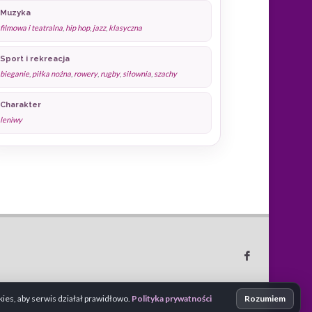
Muzyka
filmowa i teatralna
,
hip hop
,
jazz
,
klasyczna
Sport i rekreacja
bieganie
,
piłka nożna
,
rowery
,
rugby
,
siłownia
,
szachy
Charakter
leniwy
es, aby serwis działał prawidłowo.
Polityka prywatności
Rozumiem