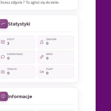
Chcesz zdjęcie ? To zgłoś się do mnie.
Statystyki
POSTY
ZNAJOMI
2
0
KOMENTARZE
WPISY
0
0
ZDJĘCIA
FILMY
0
0
Informacje