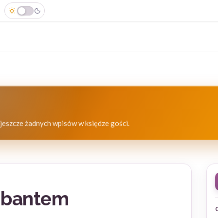
jeszcze żadnych wpisów w księdze gości.
abantem