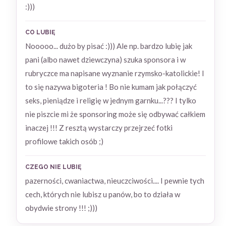
:)))
CO LUBIĘ
Nooooo... dużo by pisać :))) Ale np. bardzo lubię jak
pani (albo nawet dziewczyna) szuka sponsora i w
rubryczce ma napisane wyznanie rzymsko-katolickie! I
to się nazywa bigoteria ! Bo nie kumam jak połączyć
seks, pieniądze i religię w jednym garnku...??? I tylko
nie piszcie mi że sponsoring może się odbywać całkiem
inaczej !!! Z resztą wystarczy przejrzeć fotki
profilowe takich osób ;)
CZEGO NIE LUBIĘ
pazerności, cwaniactwa, nieuczciwości.... I pewnie tych
cech, których nie lubisz u panów, bo to działa w
obydwie strony !!! ;)))