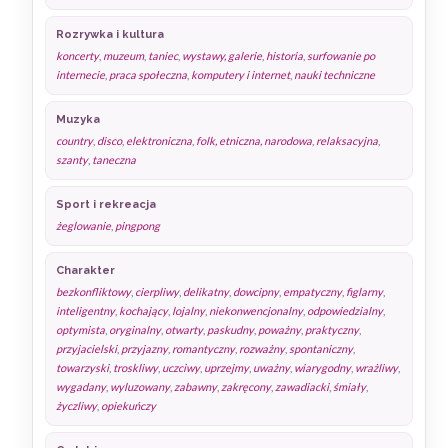
Rozrywka i kultura
koncerty
,
muzeum
,
taniec
,
wystawy, galerie
,
historia
,
surfowanie po
internecie
,
praca społeczna
,
komputery i internet
,
nauki techniczne
Muzyka
country
,
disco
,
elektroniczna
,
folk, etniczna, narodowa
,
relaksacyjna
,
szanty
,
taneczna
Sport i rekreacja
żeglowanie
,
pingpong
Charakter
bezkonfliktowy
,
cierpliwy
,
delikatny
,
dowcipny
,
empatyczny
,
figlarny
,
inteligentny
,
kochający
,
lojalny
,
niekonwencjonalny
,
odpowiedzialny
,
optymista
,
oryginalny
,
otwarty
,
paskudny
,
poważny
,
praktyczny
,
przyjacielski
,
przyjazny
,
romantyczny
,
rozważny
,
spontaniczny
,
towarzyski
,
troskliwy
,
uczciwy
,
uprzejmy
,
uważny
,
wiarygodny
,
wrażliwy
,
wygadany
,
wyluzowany
,
zabawny
,
zakręcony
,
zawadiacki
,
śmiały
,
życzliwy
,
opiekuńczy