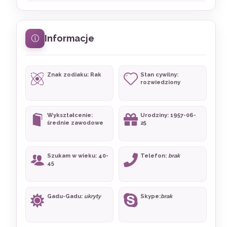
Informacje
Znak zodiaku: Rak
Stan cywilny:
rozwiedziony
Wykształcenie:
Urodziny: 1957-06-
średnie zawodowe
25
Szukam w wieku: 40-
Telefon:
brak
45
Gadu-Gadu:
ukryty
Skype:
brak