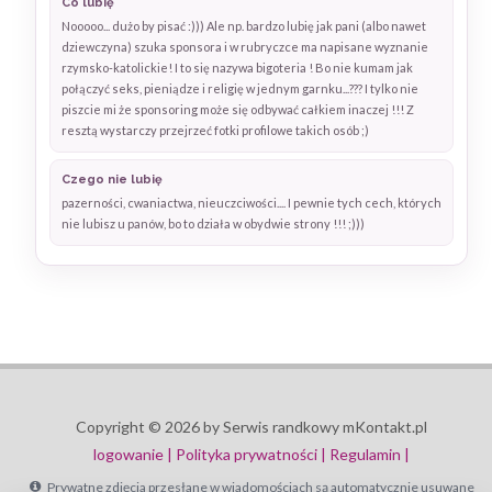
Co lubię
Nooooo... dużo by pisać :))) Ale np. bardzo lubię jak pani (albo nawet
dziewczyna) szuka sponsora i w rubryczce ma napisane wyznanie
rzymsko-katolickie! I to się nazywa bigoteria ! Bo nie kumam jak
połączyć seks, pieniądze i religię w jednym garnku...??? I tylko nie
piszcie mi że sponsoring może się odbywać całkiem inaczej !!! Z
resztą wystarczy przejrzeć fotki profilowe takich osób ;)
Czego nie lubię
pazerności, cwaniactwa, nieuczciwości.... I pewnie tych cech, których
nie lubisz u panów, bo to działa w obydwie strony !!! ;)))
Copyright © 2026 by Serwis randkowy mKontakt.pl
logowanie |
Polityka prywatności |
Regulamin |
Prywatne zdjęcia przesłane w wiadomościach są automatycznie usuwane