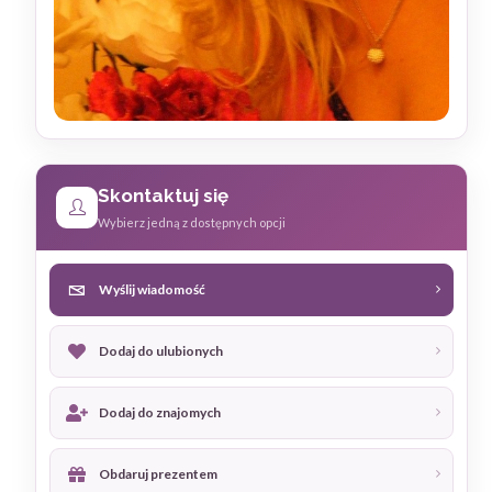
Skontaktuj się
Wybierz jedną z dostępnych opcji
Wyślij wiadomość
Dodaj do ulubionych
Dodaj do znajomych
Obdaruj prezentem