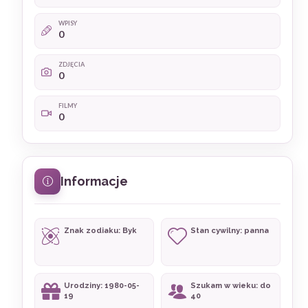
WPISY
0
ZDJĘCIA
0
FILMY
0
Informacje
Znak zodiaku: Byk
Stan cywilny: panna
Urodziny: 1980-05-
Szukam w wieku: do
19
40