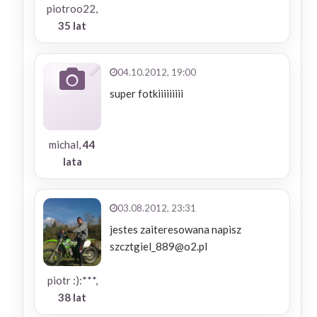
piotroo22,
35 lat
04.10.2012, 19:00
super fotkiiiiiiiii
michal,
44
lata
03.08.2012, 23:31
jestes zaiteresowana napisz
szcztgiel_889@o2.pl
piotr :):***,
38 lat