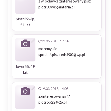
z włocławka zinteresowany pisz
piotr39wip@interia.pl
piotr39wip,
51 lat
22.06.2013, 17:54
mozemy sie
spotkać.pisz:reds900@wp.pl
lover55,
49
lat
19.03.2013, 14:08
zainteresowana???
piotroo22@2p.pl