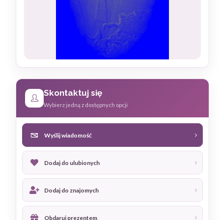
Skontaktuj się
Wybierz jedną z dostępnych opcji
Wyślij wiadomość
Dodaj do ulubionych
Dodaj do znajomych
Obdaruj prezentem