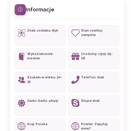
Informacje
Znak zodiaku: Byk
Stan cywilny:
zamężna
Wykształcenie:
Urodziny: 1975-05-
średnie
08
Szukam w wieku: 30-
Telefon:
brak
35
Gadu-Gadu:
ukryty
Skype:
brak
Kraj: Polska
Powiat: Zapytaj
mnie?