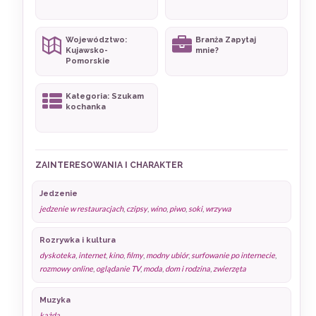
Województwo:
Branża Zapytaj
Kujawsko-
mnie?
Pomorskie
Kategoria: Szukam
kochanka
ZAINTERESOWANIA I CHARAKTER
Jedzenie
jedzenie w restauracjach
,
czipsy
,
wino
,
piwo
,
soki
,
wrzywa
Rozrywka i kultura
dyskoteka
,
internet
,
kino
,
filmy
,
modny ubiór
,
surfowanie po internecie
,
rozmowy online
,
oglądanie TV
,
moda
,
dom i rodzina
,
zwierzęta
Muzyka
każda