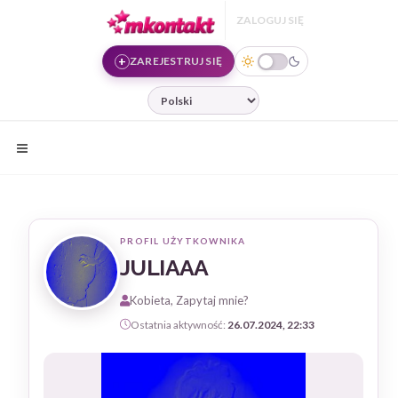
Przejdź do treści
ZALOGUJ SIĘ
ZAREJESTRUJ SIĘ
JĘZYK
PROFIL UŻYTKOWNIKA
JULIAAA
Kobieta, Zapytaj mnie?
Ostatnia aktywność:
26.07.2024, 22:33