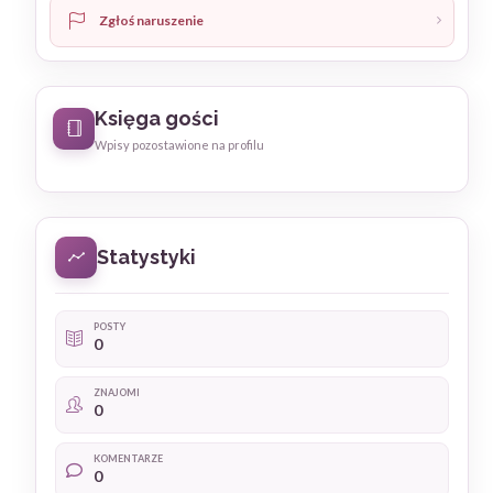
Zgłoś naruszenie
Księga gości
Wpisy pozostawione na profilu
Statystyki
POSTY
0
ZNAJOMI
0
KOMENTARZE
0