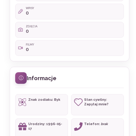
WPISY
0
ZDJĘCIA
0
FILMY
0
Informacje
Znak zodiaku: Byk
Stan cywilny:
Zapytaj mnie?
Urodziny: 1996-05-
Telefon:
brak
17