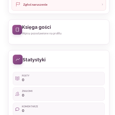
Zgłoś naruszenie
Księga gości
Wpisy pozostawione na profilu
Statystyki
POSTY
0
ZNAJOMI
0
KOMENTARZE
0