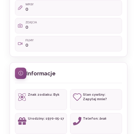
WPISY
0
ZDJĘCIA
0
FILMY
0
Informacje
Znak zodiaku: Byk
Stan cywilny:
Zapytaj mnie?
Urodziny: 1970-05-17
Telefon:
brak