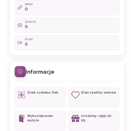
WPISY
0
ZDJĘCIA
0
FILMY
0
Informacje
Znak zodiaku: Rak
Stan cywilny: wdowa
Wykształcenie:
Urodziny: 1955-07-
wyższe
09