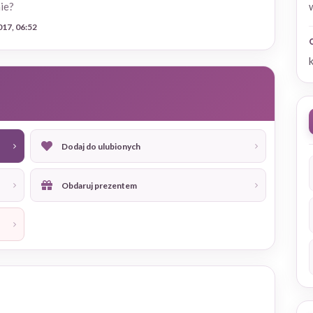
ie?
017, 06:52
Dodaj do ulubionych
Obdaruj prezentem