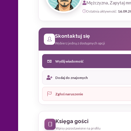
Mężczyzna, Zapytaj mn
Ostatnia aktywność:
16.09.2
Skontaktuj się
Wybierz jedną z dostępnych opcji
Wyślij wiadomość
Dodaj do znajomych
Zgłoś naruszenie
Księga gości
Wpisy pozostawione na profilu