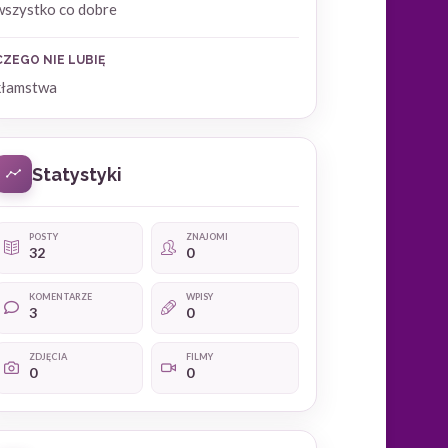
wszystko co dobre
CZEGO NIE LUBIĘ
kłamstwa
Statystyki
POSTY
ZNAJOMI
32
0
KOMENTARZE
WPISY
3
0
ZDJĘCIA
FILMY
0
0