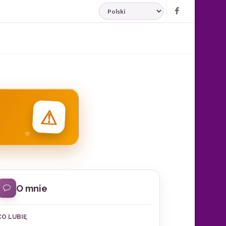
JĘZYK
Facebook
⚠
O mnie
CO LUBIĘ