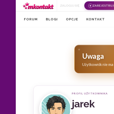
Przejdź do treści
ZALOGUJ SIĘ
ZAREJESTRUJ 
FORUM
BLOGI
OPCJE
KONTAKT
Uwaga
Użytkownik nie ma 
PROFIL UŻYTKOWNIKA
jarek