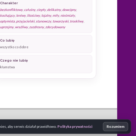
Charakter
bezkonfliktowy
,
całuśny
,
ciepły
,
delikatny
,
dowcipny
,
kochający
,
leniwy
,
litościwy
,
lojalny
,
miły
,
nieśmiały
,
optymista
,
przyjacielski
,
stanowczy
,
towarzyski
,
troskliwy
,
uprzejmy
,
wrażliwy
,
zazdrosny
,
zdecydowany
Co lubię
wszystko co dobre
Czego nie lubię
kłamstwa
es, aby serwis działał prawidłowo.
Polityka prywatności
Rozumiem