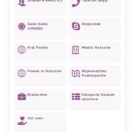
Szukam w wieku: b.z
Telefon:
ukryty
Gadu-Gadu:
Skype:
brak
11805830
Kraj: Polska
Miasto: Rzeszów
Powiat: m. Rzeszów
Województwo:
Podkarpackie
Branża inna
Kategoria: Szukam
sponsora
Cel: seks