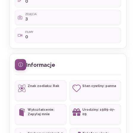
0
ZDJĘCIA
3
FILMY
0
Informacje
Znak zodiaku: Rak
Stan cywilny: panna
Wykształcenie:
Urodziny: 1989-07-
Zapytaj mnie
09