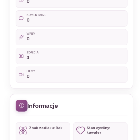
0
KOMENTARZE
0
WPISY
0
ZDJĘCIA
3
FILMY
0
Informacje
Znak zodiaku: Rak
Stan cywilny:
kawaler