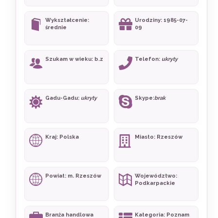
Wykształcenie:
Urodziny: 1985-07-
średnie
09
Szukam w wieku: b.z
Telefon:
ukryty
Gadu-Gadu:
ukryty
Skype:
brak
Kraj: Polska
Miasto: Rzeszów
Powiat: m. Rzeszów
Województwo:
Podkarpackie
Branża handlowa
Kategoria: Poznam