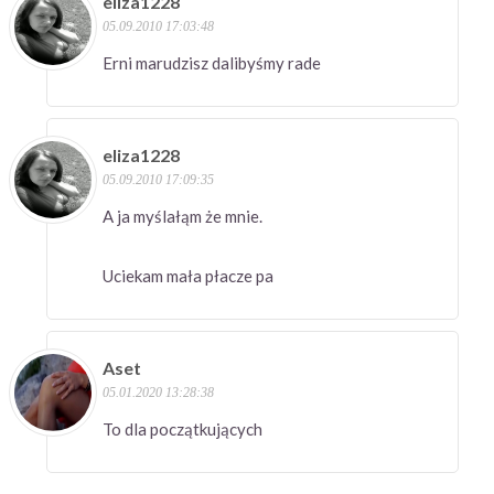
eliza1228
05.09.2010 17:03:48
Erni marudzisz dalibyśmy rade
eliza1228
05.09.2010 17:09:35
A ja myślałąm że mnie.
Uciekam mała płacze pa
Aset
05.01.2020 13:28:38
To dla początkujących