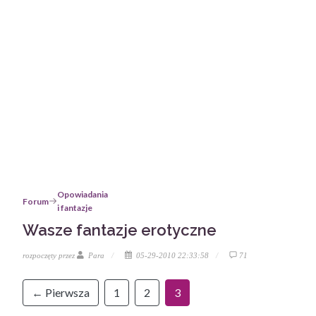
Opowiadania
Forum
i fantazje
Wasze fantazje erotyczne
rozpoczęty przez
Para
05-29-2010 22:33:58
71
← Pierwsza
1
2
3