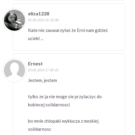
eliza1228
05.09.2010 16:58:08
Kate nie zauwarzyłaś że Erni nam gdzieś
uciekł ...
Ernest
05.09.2010 17:00:43
Jestem, jestem
tylko ze ja nie moge sie przylaczyc do
kobiecej solidarnosci
bo mnie chlopaki wyklucza z meskiej
solidarnosc