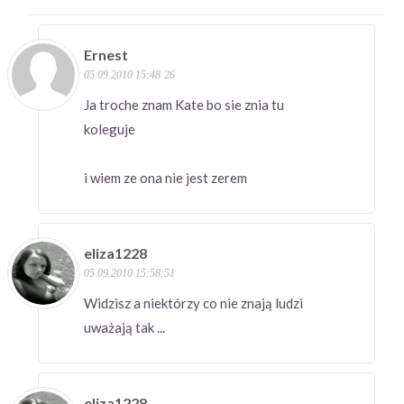
Ernest
05.09.2010 15:48:26
Ja troche znam Kate bo sie znia tu
koleguje
i wiem ze ona nie jest zerem
eliza1228
05.09.2010 15:58:51
Widzisz a niektórzy co nie znają ludzi
uważają tak ...
eliza1228