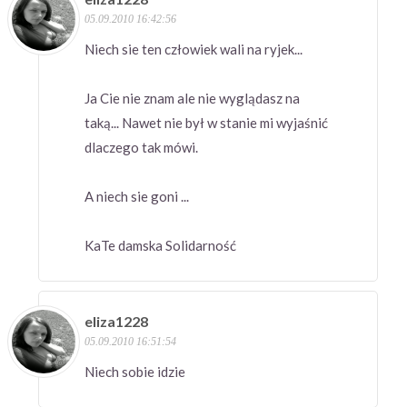
05.09.2010 16:42:56
Niech sie ten człowiek wali na ryjek...
Ja Cie nie znam ale nie wyglądasz na
taką... Nawet nie był w stanie mi wyjaśnić
dlaczego tak mówi.
A niech sie goni ...
KaTe damska Solidarność
eliza1228
05.09.2010 16:51:54
Niech sobie idzie