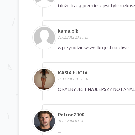
i dużo tracą ,przeciesz jest tyle rozk
kama.pik
22.02.2012 20:19:13
w przyrodzie wszystko jest możliwe.
KASIA ŁUCJA
14.12.2012 11:58:56
ORALNY JEST NAJLEP
Patron2000
04.01.2014 09:54:35
...