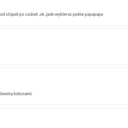
,,od stópek po czubek ,ok ,jade wybierac palme papapapa
 z dwomą kokosami.