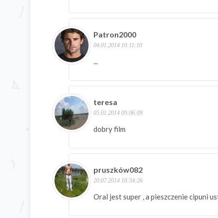
Patron2000
04.01.2014 10:11:10
...
teresa
05.01.2014 09:06:09
dobry film
pruszków082
20.07.2014 10:34:26
Oral jest super , a pieszczenie cipuni 