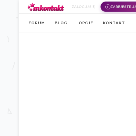
Przejdź do treści
ZALOGUJ SIĘ
ZAREJESTRUJ 
FORUM
BLOGI
OPCJE
KONTAKT