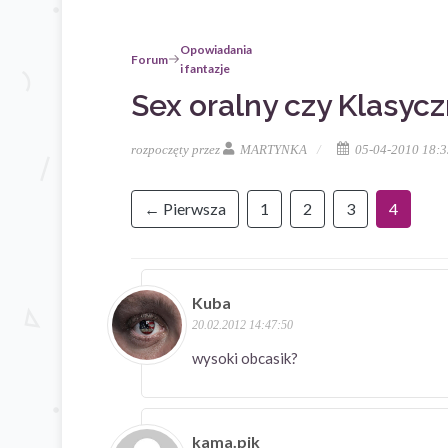
Opowiadania
Forum
i fantazje
Sex oralny czy Klasycz
rozpoczęty przez
MARTYNKA
05-04-2010 18:3
← Pierwsza
1
2
3
4
Kuba
20.02.2012 14:47:50
wysoki obcasik?
kama.pik