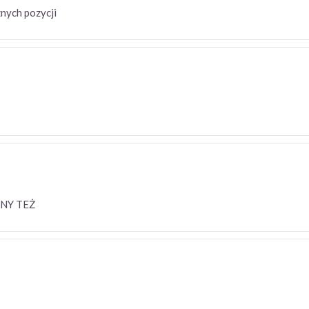
osznych pozycji
SZY NO I ANALNY TEŻ