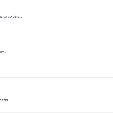
iż to co dają...
y...
 łopatki