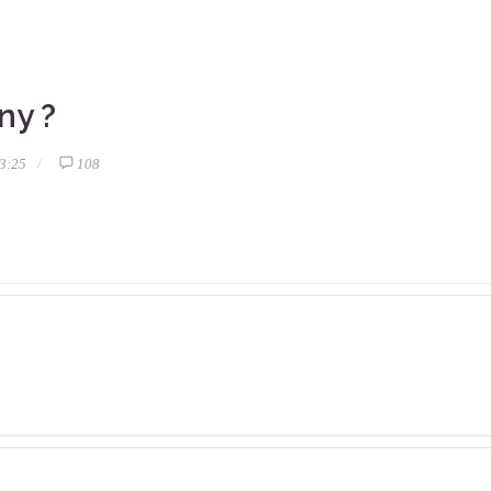
ny ?
3:25
108