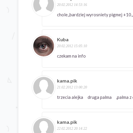
20.02.2012 14:53:16
chole,,bardziej wyrosniety pigmej +10
Kuba
20.02.2012 15:05:10
czekam na info
kama.pik
21.02.2012 13:00:20
trzecia alejka druga palma ,palma
kama.pik
22.02.2012 20:14:22