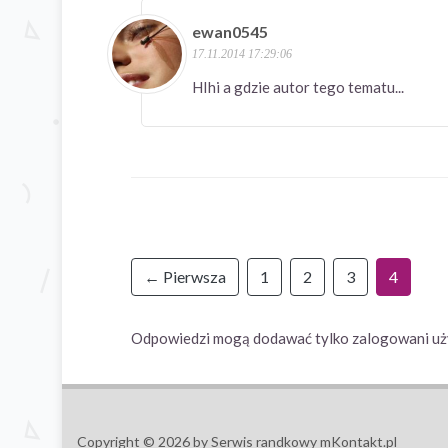
ewan0545
17.11.2014 17:29:06
HIhi a gdzie autor tego tematu...
← Pierwsza
1
2
3
4
Odpowiedzi mogą dodawać tylko zalogowani uż
Copyright © 2026 by Serwis randkowy mKontakt.pl