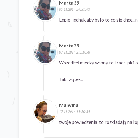
Marta39
07.11.2014 20:31:03
Lepiej jednak aby było to co się chce...n
Marta39
07.11.2014 21:50:58
Wszedłeś między wrony to kracz jak i on
Taki wątek...
Malwina
17.11.2014 14:56:34
twoje powiedzenia, to rozkładają na