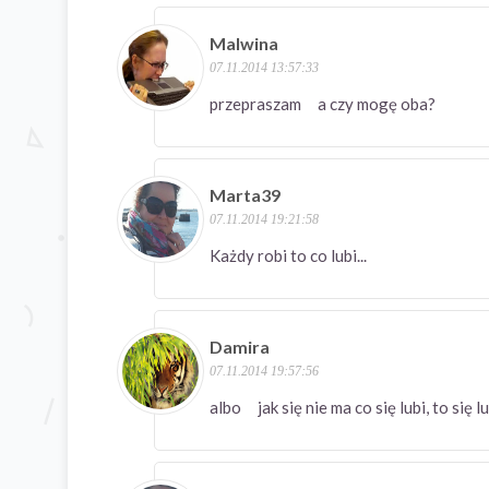
Malwina
07.11.2014 13:57:33
przepraszam a czy mogę oba?
Marta39
07.11.2014 19:21:58
Każdy robi to co lubi...
Damira
07.11.2014 19:57:56
albo jak się nie ma co się lubi, to się