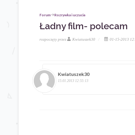
Forum
Rozrywka i uczucia
Ładny film- polecam
rozpoczęty przez
Kwiatuszek30
01-15-2013 12
Kwiatuszek30
15.01.2013 12:55:13