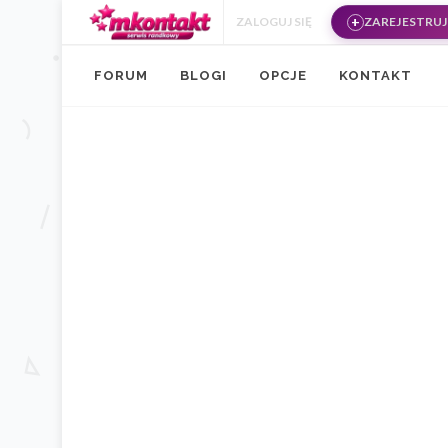
Przejdź do treści
ZALOGUJ SIĘ
ZAREJESTRUJ 
FORUM
BLOGI
OPCJE
KONTAKT