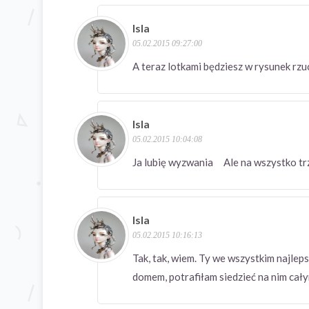
Isla
05.02.2015 09:27:00
A teraz lotkami będziesz w rysunek rz
Isla
05.02.2015 10:04:08
Ja lubię wyzwania Ale na wszystko trze
Isla
05.02.2015 10:16:13
Tak, tak, wiem. Ty we wszystkim najle
domem, potrafiłam siedzieć na nim cały