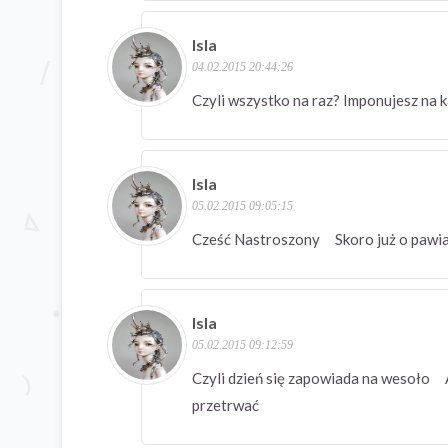
Isla
04.02.2015 20:44:26
Czyli wszystko na raz? Imponujesz na
Isla
05.02.2015 09:05:15
Cześć Nastroszony Skoro już o pawiac
Isla
05.02.2015 09:12:59
Czyli dzień się zapowiada na wesoło A j
przetrwać