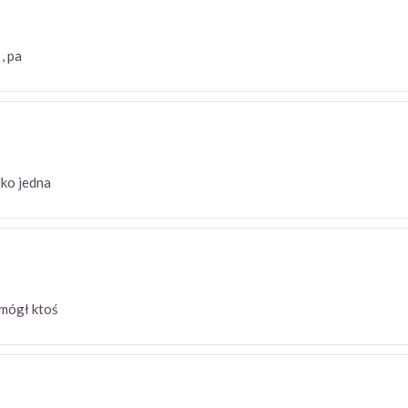
ę , pa
ylko jedna
ć mógł ktoś