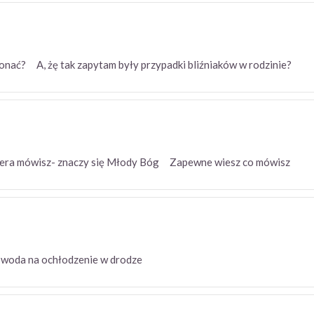
konać? A, żę tak zapytam były przypadki bliźniaków w rodzinie?
ekiera mówisz- znaczy się Młody Bóg Zapewne wiesz co mówisz
ić? woda na ochłodzenie w drodze