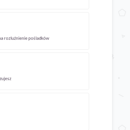
na rozluźnienie pośladków
lizujesz