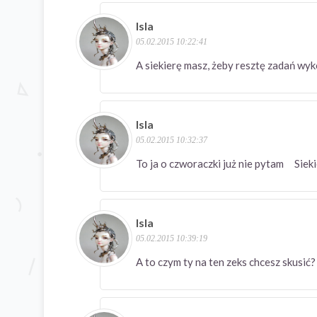
Isla
05.02.2015 10:22:41
A siekierę masz, żeby resztę zadań wy
Isla
05.02.2015 10:32:37
To ja o czworaczki już nie pytam Si
Isla
05.02.2015 10:39:19
A to czym ty na ten zeks chcesz skus