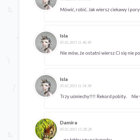
Mówić, robić. Jak wiersz ciekawy i p
Isla
05.02.2015 11:46:49
Nie mów, że ostatni wiersz Ci się nie
Isla
05.02.2015 11:54:38
Trzy uśmiechy!!!! Rekord pobity. Nie 
Damira
05.02.2015 13:28:28
na łebku czy na kuperku