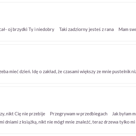
ucał- oj brzydki Ty i niedobry Taki zadziorny jesteś z rana Mam swó
ba mieć dzień. Idę o zakład, że czasami większy ze mnie pustelnik n
pszy, nikt Cię nie przebije Przegrywam w przedbiegach Jak byłam m
mi dniami z książką, nikt nie mógł mnie znaleźć, teraz drzewa tylko 