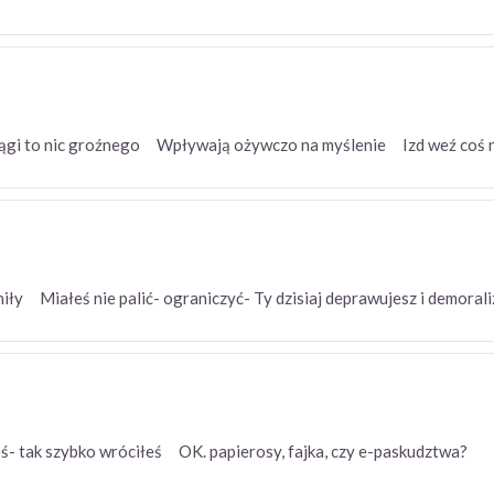
ągi to nic groźnego Wpływają ożywczo na myślenie Izd weź coś 
niły Miałeś nie palić- ograniczyć- Ty dzisiaj deprawujesz i demora
eś- tak szybko wróciłeś OK. papierosy, fajka, czy e-paskudztwa?