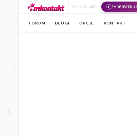
Przejdź do treści
ZALOGUJ SIĘ
ZAREJESTRUJ 
FORUM
BLOGI
OPCJE
KONTAKT