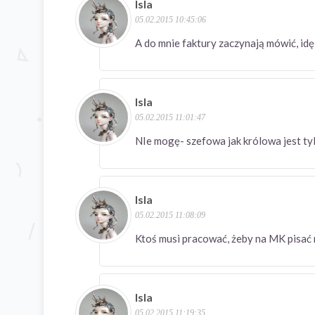
Isla
05.02.2015 10:45:06
A do mnie faktury zaczynają mówić, id
Isla
05.02.2015 11:01:47
NIe mogę- szefowa jak królowa jest t
Isla
05.02.2015 11:08:09
Ktoś musi pracować, żeby na MK pisa
Isla
05.02.2015 11:19:35