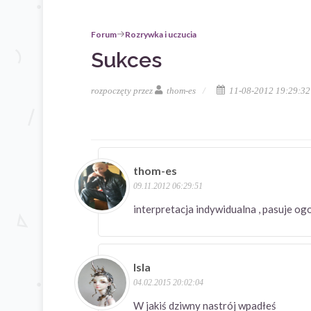
Forum
Rozrywka i uczucia
Sukces
rozpoczęty przez
thom-es
11-08-2012 19:29:32
thom-es
09.11.2012 06:29:51
interpretacja indywidualna , pasuje o
Isla
04.02.2015 20:02:04
W jakiś dziwny nastrój wpadłeś