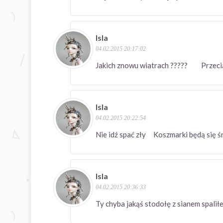
Isla
04.02.2015 20:17:02
Jakich znowu wiatrach ????? Przeci
Isla
04.02.2015 20:22:54
Nie idź spać zły Koszmarki będą się ś
Isla
04.02.2015 20:36:33
Ty chyba jakąś stodołę z sianem spalił