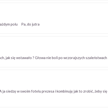
 każdym polu Pa, do jutra
h, jak się wstawało ? Głowa nie boli po wczorajszych szaleństwac
a siedzę w swoim fotelu prezesa i kombinuję jak to zrobić, żeby się 