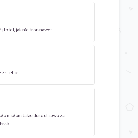
j fotel, jak nie tron nawet
iż z Ciebie
ała miałam takie duże drzewo za
mi brak