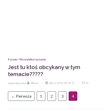
Forum
Rozrywka i uczucia
Jest tu ktoś obcykany w tym
temacie?????
rozpoczęty przez
Marec
08-22-2010 18:29:27
93
← Pierwsza
1
2
3
4