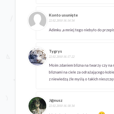
Konto usunięte
22.02.2010 16:14:54
Adimku ,a mniej tego niebyło do przep
Tygrys
22.02.2010 16:17:22
Moim zdaniem blizna na twarzy czy na r
bliznami na ciele za odrażającego kobie
z niewiedzą źle myślą o takich nieszcz
J@nusz
22.02.2010 16:18:34