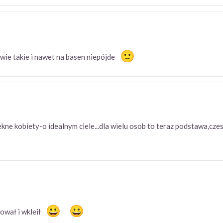
ie takie i nawet na basen niepójde
kne kobiety-o idealnym ciele...dla wielu osob to teraz podstawa,cze
piował i wkleił