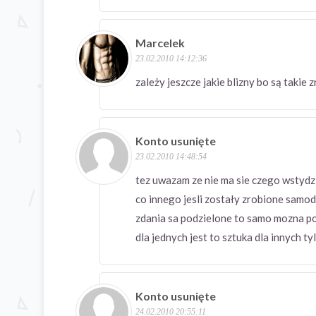
Marcelek
23.02.2010 14:12:36
zależy jeszcze jakie blizny bo są takie
Konto usunięte
23.02.2010 14:48:54
tez uwazam ze nie ma sie czego wstydzi
co innego jesli zostały zrobione samod
zdania sa podzielone to samo mozna p
dla jednych jest to sztuka dla innych ty
Konto usunięte
24.02.2010 20:55:11