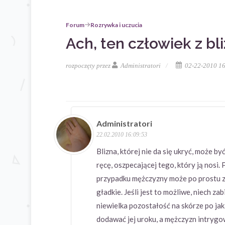
Forum
Rozrywka i uczucia
Ach, ten człowiek z bl
rozpoczęty przez
Administratori
02-22-2010 16
Administratori
22.02.2010 16:09:53
Blizna, której nie da się ukryć, może b
ręcę, oszpecającej tego, który ją nosi.
przypadku mężczyzny może po prostu zdo
gładkie. Jeśli jest to możliwe, niech z
niewielka pozostałość na skórze po ja
dodawać jej uroku, a mężczyzn intrygo