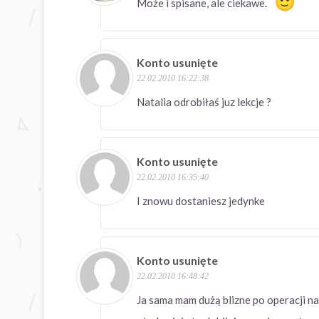
Może i spisane, ale ciekawe.
Konto usunięte
22.02.2010 16:22:38
Natalia odrobiłaś juz lekcje ?
Konto usunięte
22.02.2010 16:35:40
I znowu dostaniesz jedynke
Konto usunięte
22.02.2010 16:48:42
Ja sama mam dużą blizne po operacji na