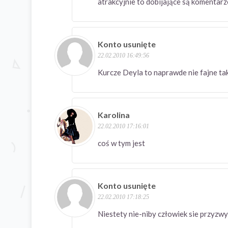
atrakcyjnie to dobijające są komentarz
Konto usunięte
22.02.2010 16:49:56
Kurcze Deyla to naprawde nie fajne tak
Karolina
22.02.2010 17:16:01
coś w tym jest
Konto usunięte
22.02.2010 17:18:25
Niestety nie-niby człowiek sie przyzwy