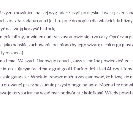
żczyzna powinien inaczej wyglądać ? czyli po męsku. Twarz przeoran
ach została zadana rana i jest tu pole do popisu dla właściciela blizn
zyć na swoją korzyść historię.
ięcie blizny, powinien nad tym zastanowić się trzy razy. Oprócz ar
e jako babskie zachowanie oceniono by jego wizytę u chirurga plas
sty oszpeca).
 na temat Waszych śladów po ranach, zawsze można powiedzieć, że je
 interesującym facetem, a grał go Al. Pacino. Jeśli taki Al, czyli Tony
ecznie gangster. Właśnie, zawsze można zaszpanować, że bliznę się na
ltretowanej przez paskudnie przystojnego palanta. Można też opowie
 swoje terytorium na wspólnym podwórku z koleżkami. Wtedy powstaje