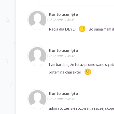
Konto usunięte
22.02.2010 17:30:35
Racja dla DEYLI
Bo sama mam dw
Konto usunięte
22.02.2010 17:58:42
tym bardziej że teraz promowane są pie
potem na charakter
Konto usunięte
22.02.2010 18:08:32
admin to zes sie rozpisał. a raczej sko