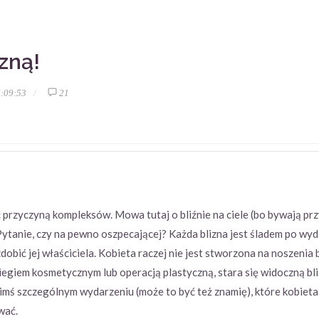
izną!
:09:53
21
yć przyczyną kompleksów. Mowa tutaj o bliźnie na ciele (bo bywają pr
 Pytanie, czy na pewno oszpecającej? Każda blizna jest śladem po wyd
bić jej właściciela. Kobieta raczej nie jest stworzona na noszenia 
abiegiem kosmetycznym lub operacją plastyczną, stara się widoczną bli
kimś szczególnym wydarzeniu (może to być też znamię), które kobieta
wać.