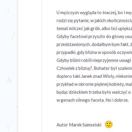
U mężczyzn wygląda to inaczej, bo i mę
rodzi się pytanie, w jakich okoliczności
temat milczeć jak grób, albo też upięks
Gdyby facetowi przyszło do głowy usun
przedstawionych, dodałbym bym fakt, ż
przypadki, gdy blizna w sposób oczywi
Gdyby bliźni robili nieprzyjemne uwagi
Człowiek z blizną?. Bohater był szalenie
dopiero taki Janek znad Wisły, niekoni
przykład w obronie pięknej kobiety, ma
będąc dzieckiem trzeba było walczyć o
w genach silnego faceta. No i dobrze.
Autor Marek Samselski