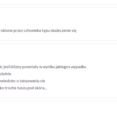
 zrobione przez człowieka typu okaleczenie się
c jesli blizny powstały w wyniku jakiegos wypadku
zielnie
owiedziec o tatuowaniu sie
lko troche tuszu pod skóra...