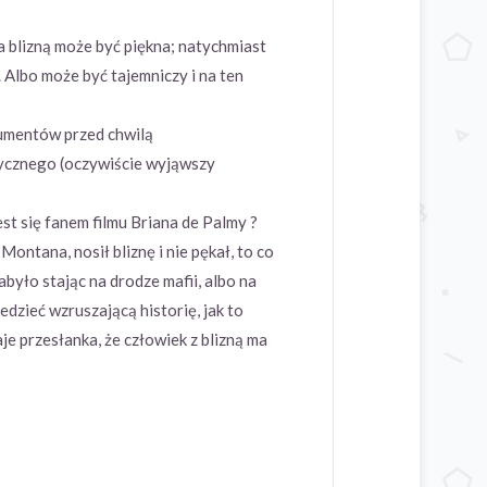
a blizną może być piękna; natychmiast
y. Albo może być tajemniczy i na ten
gumentów przed chwilą
tycznego (oczywiście wyjąwszy
st się fanem filmu Briana de Palmy ?
 Montana, nosił bliznę i nie pękał, to co
było stając na drodze mafii, albo na
dzieć wzruszającą historię, jak to
 przesłanka, że człowiek z blizną ma