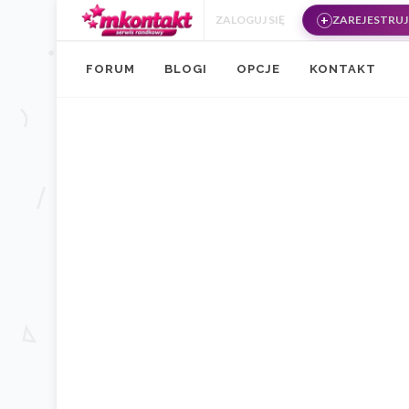
Przejdź do treści
ZALOGUJ SIĘ
ZAREJESTRUJ 
FORUM
BLOGI
OPCJE
KONTAKT