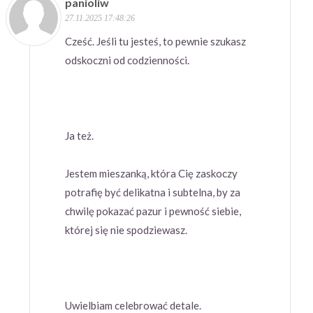
panioliw
27.11.2025 17:48:26
Cześć. Jeśli tu jesteś, to pewnie szukasz
odskoczni od codzienności.
Ja też.
Jestem mieszanką, która Cię zaskoczy
potrafię być delikatna i subtelna, by za
chwilę pokazać pazur i pewność siebie,
której się nie spodziewasz.
Uwielbiam celebrować detale.