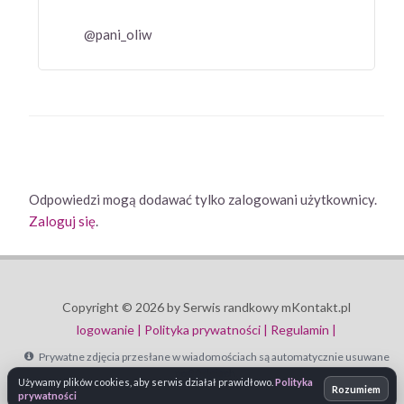
@pani_oliw
Odpowiedzi mogą dodawać tylko zalogowani użytkownicy.
Zaloguj się
.
Copyright © 2026 by Serwis randkowy mKontakt.pl
logowanie |
Polityka prywatności |
Regulamin |
Prywatne zdjęcia przesłane w wiadomościach są automatycznie usuwane
po 30 dniach.
Używamy plików cookies, aby serwis działał prawidłowo.
Polityka
Rozumiem
prywatności