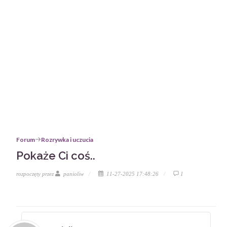
Forum
Rozrywka i uczucia
Pokaże Ci coś..
rozpoczęty przez
panioliw
11-27-2025 17:48:26
1