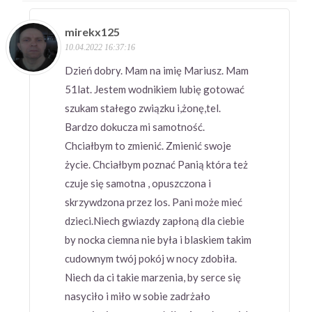
mirekx125
10.04.2022 16:37:16
Dzień dobry. Mam na imię Mariusz. Mam
51lat. Jestem wodnikiem lubię gotować
szukam stałego związku i,żonę,tel.
Bardzo dokucza mi samotność.
Chciałbym to zmienić. Zmienić swoje
życie. Chciałbym poznać Panią która też
czuje się samotna , opuszczona i
skrzywdzona przez los. Pani może mieć
dzieci.Niech gwiazdy zapłoną dla ciebie
by nocka ciemna nie była i blaskiem takim
cudownym twój pokój w nocy zdobiła.
Niech da ci takie marzenia, by serce się
nasyciło i miło w sobie zadrżało