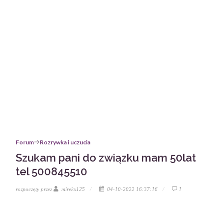
Forum
Rozrywka i uczucia
Szukam pani do związku mam 50lat
tel 500845510
rozpoczęty przez
mirekx125
04-10-2022 16:37:16
1