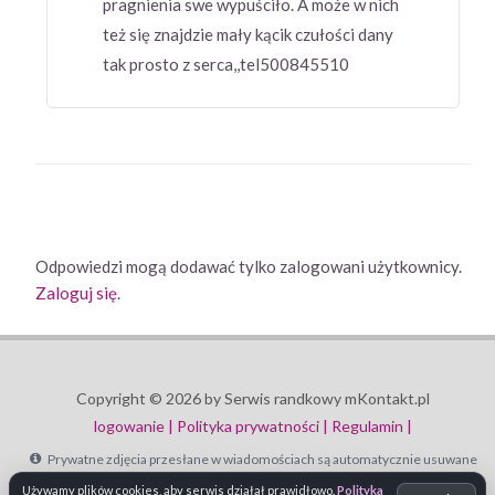
pragnienia swe wypuściło. A może w nich
też się znajdzie mały kącik czułości dany
tak prosto z serca,,tel500845510
Odpowiedzi mogą dodawać tylko zalogowani użytkownicy.
Zaloguj się
.
Copyright © 2026 by Serwis randkowy mKontakt.pl
logowanie |
Polityka prywatności |
Regulamin |
Prywatne zdjęcia przesłane w wiadomościach są automatycznie usuwane
po 30 dniach.
Używamy plików cookies, aby serwis działał prawidłowo.
Polityka