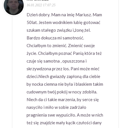
16.01.2022 17:07:25
Dzień dobry. Mam na imię Mariusz. Mam
50lat. Jestem wodnikiem lubię gotować
szukam stałego związku i,żonę,tel.
Bardzo dokucza mi samotność.
Chciałbym to zmienić. Zmienić swoje
życie. Chciałbym poznać Panią która też
czuje się samotna , opuszczona i
skrzywdzona przez los. Pani może mieć
dzieci.Niech gwiazdy zapłoną dla ciebie
by nocka ciemna nie była i blaskiem takim
cudownym twój pokój w nocy zdobiła.
Niech da ci takie marzenia, by serce się
nasyciło i miło w sobie zadrżało
pragnienia swe wypuściło. A może w nich
też się znajdzie mały kącik czułości dany