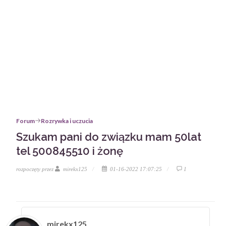
Forum
Rozrywka i uczucia
Szukam pani do związku mam 50lat
tel 500845510 i żonę
rozpoczęty przez
mirekx125
01-16-2022 17:07:25
1
mirekx125