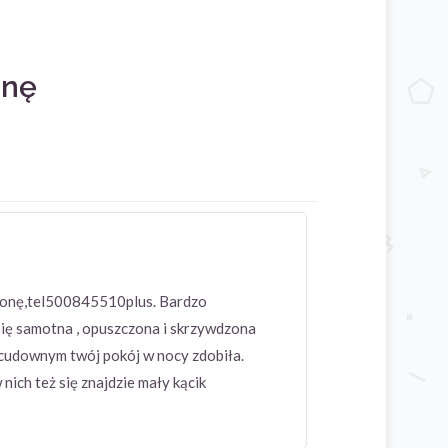
onę
,żonę,tel500845510plus. Bardzo
się samotna , opuszczona i skrzywdzona
m cudownym twój pokój w nocy zdobiła.
nich też się znajdzie mały kącik