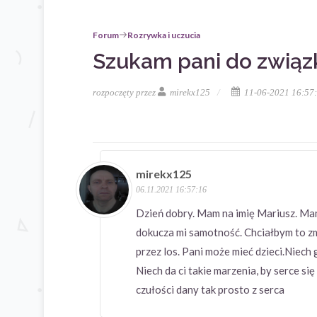
Forum
Rozrywka i uczucia
Szukam pani do związ
rozpoczęty przez
mirekx125
11-06-2021 16:57
mirekx125
06.11.2021 16:57:16
Dzień dobry. Mam na imię Mariusz. Ma
dokucza mi samotność. Chciałbym to zm
przez los. Pani może mieć dzieci.Niech
Niech da ci takie marzenia, by serce si
czułości dany tak prosto z serca