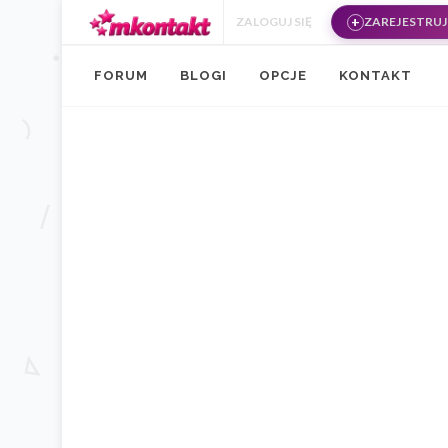
Przejdź do treści
ZALOGUJ SIĘ
ZAREJESTRUJ 
FORUM
BLOGI
OPCJE
KONTAKT