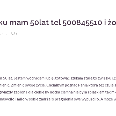
ku mam 50lat tel 500845510 i ż
:16
1
m 50lat. Jestem wodnikiem lubię gotować szukam stałego związku i
ienić. Zmienić swoje życie. Chciałbym poznać Panią która też czuje 
 gwiazdy zapłoną dla ciebie by nocka ciemna nie była i blaskiem taki
ę nasyciło i miło w sobie zadrżało pragnienia swe wypuściło. A może w 