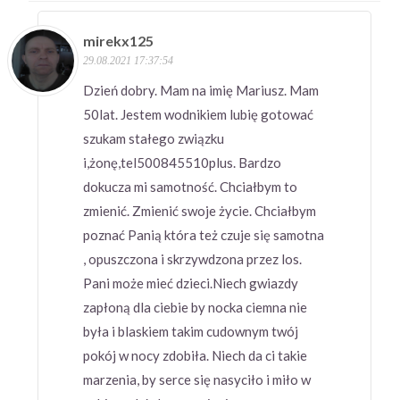
mirekx125
29.08.2021 17:37:54
Dzień dobry. Mam na imię Mariusz. Mam
50lat. Jestem wodnikiem lubię gotować
szukam stałego związku
i,żonę,tel500845510plus. Bardzo
dokucza mi samotność. Chciałbym to
zmienić. Zmienić swoje życie. Chciałbym
poznać Panią która też czuje się samotna
, opuszczona i skrzywdzona przez los.
Pani może mieć dzieci.Niech gwiazdy
zapłoną dla ciebie by nocka ciemna nie
była i blaskiem takim cudownym twój
pokój w nocy zdobiła. Niech da ci takie
marzenia, by serce się nasyciło i miło w