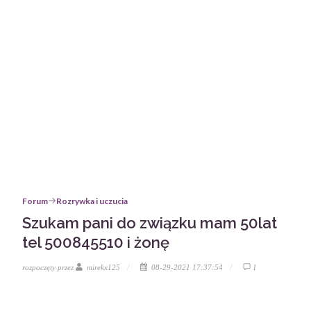
Forum
Rozrywka i uczucia
Szukam pani do związku mam 50lat
tel 500845510 i żonę
rozpoczęty przez
mirekx125
08-29-2021 17:37:54
1