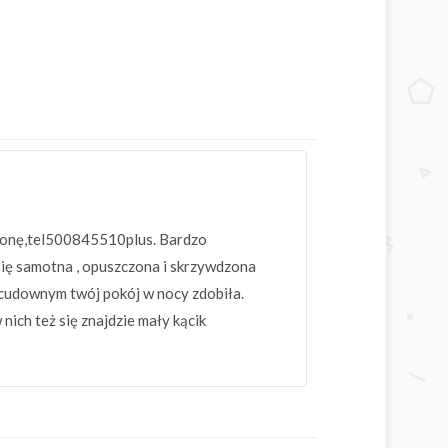
,żonę,tel500845510plus. Bardzo
się samotna , opuszczona i skrzywdzona
m cudownym twój pokój w nocy zdobiła.
nich też się znajdzie mały kącik