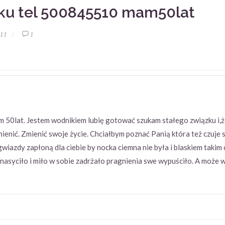
ku tel 500845510 mam50lat
:11
1
m 50lat. Jestem wodnikiem lubię gotować szukam stałego związku i
ienić. Zmienić swoje życie. Chciałbym poznać Panią która też czuje 
 gwiazdy zapłoną dla ciebie by nocka ciemna nie była i blaskiem taki
ę nasyciło i miło w sobie zadrżało pragnienia swe wypuściło. A może w 