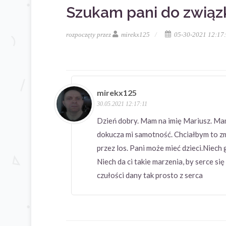
Szukam pani do związ
rozpoczęty przez
mirekx125
05-30-2021 12:17
mirekx125
30.05.2021 12:17:11
Dzień dobry. Mam na imię Mariusz. Ma
dokucza mi samotność. Chciałbym to zm
przez los. Pani może mieć dzieci.Niech
Niech da ci takie marzenia, by serce si
czułości dany tak prosto z serca