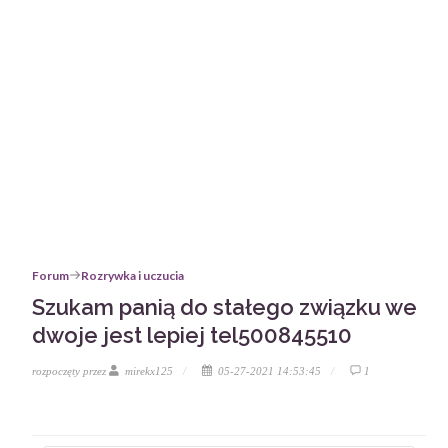
Forum
Rozrywka i uczucia
Szukam panią do stałego związku we
dwoje jest lepiej tel500845510
rozpoczęty przez
mirekx125
05-27-2021 14:53:45
1