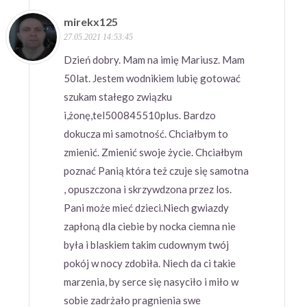
mirekx125
27.05.2021 14:53:45
Dzień dobry. Mam na imię Mariusz. Mam
50lat. Jestem wodnikiem lubię gotować
szukam stałego związku
i,żonę,tel500845510plus. Bardzo
dokucza mi samotność. Chciałbym to
zmienić. Zmienić swoje życie. Chciałbym
poznać Panią która też czuje się samotna
, opuszczona i skrzywdzona przez los.
Pani może mieć dzieci.Niech gwiazdy
zapłoną dla ciebie by nocka ciemna nie
była i blaskiem takim cudownym twój
pokój w nocy zdobiła. Niech da ci takie
marzenia, by serce się nasyciło i miło w
sobie zadrżało pragnienia swe