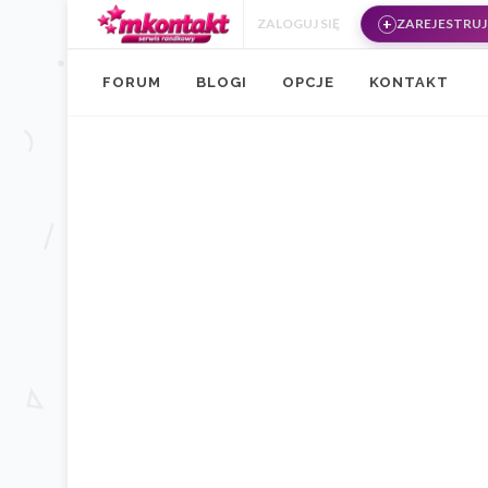
Przejdź do treści
ZALOGUJ SIĘ
ZAREJESTRUJ 
FORUM
BLOGI
OPCJE
KONTAKT