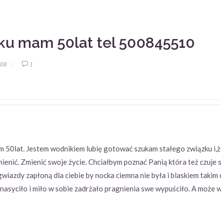
ku mam 50lat tel 500845510
:08
1
m 50lat. Jestem wodnikiem lubię gotować szukam stałego związku i
ienić. Zmienić swoje życie. Chciałbym poznać Panią która też czuje 
 gwiazdy zapłoną dla ciebie by nocka ciemna nie była i blaskiem taki
ę nasyciło i miło w sobie zadrżało pragnienia swe wypuściło. A może w 