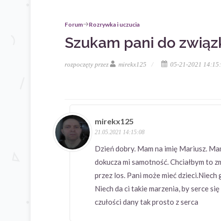
Forum
Rozrywka i uczucia
Szukam pani do związ
rozpoczęty przez
mirekx125
05-21-2021 14:15
mirekx125
21.05.2021 14:15:08
Dzień dobry. Mam na imię Mariusz. Ma
dokucza mi samotność. Chciałbym to zm
przez los. Pani może mieć dzieci.Niech
Niech da ci takie marzenia, by serce si
czułości dany tak prosto z serca