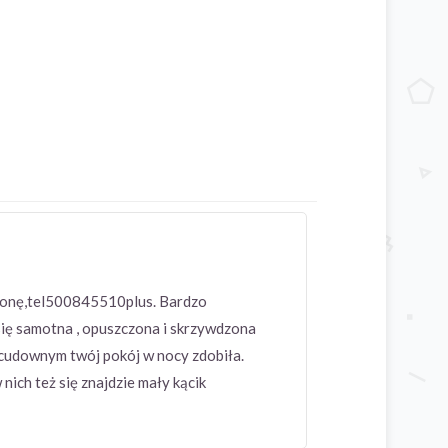
,żonę,tel500845510plus. Bardzo
się samotna , opuszczona i skrzywdzona
m cudownym twój pokój w nocy zdobiła.
nich też się znajdzie mały kącik