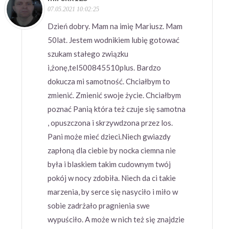
07.05.2021 10:02:25
Dzień dobry. Mam na imię Mariusz. Mam
50lat. Jestem wodnikiem lubię gotować
szukam stałego związku
i,żonę,tel500845510plus. Bardzo
dokucza mi samotność. Chciałbym to
zmienić. Zmienić swoje życie. Chciałbym
poznać Panią która też czuje się samotna
, opuszczona i skrzywdzona przez los.
Pani może mieć dzieci.Niech gwiazdy
zapłoną dla ciebie by nocka ciemna nie
była i blaskiem takim cudownym twój
pokój w nocy zdobiła. Niech da ci takie
marzenia, by serce się nasyciło i miło w
sobie zadrżało pragnienia swe
wypuściło. A może w nich też się znajdzie