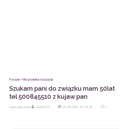
Forum
Rozrywka i uczucia
Szukam pani do związku mam 50lat
tel 500845510 z kujaw pan
rozpoczęty przez
mirekx125
05-03-2021 10:24:25
1