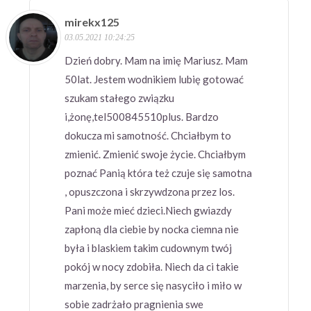
mirekx125
03.05.2021 10:24:25
Dzień dobry. Mam na imię Mariusz. Mam
50lat. Jestem wodnikiem lubię gotować
szukam stałego związku
i,żonę,tel500845510plus. Bardzo
dokucza mi samotność. Chciałbym to
zmienić. Zmienić swoje życie. Chciałbym
poznać Panią która też czuje się samotna
, opuszczona i skrzywdzona przez los.
Pani może mieć dzieci.Niech gwiazdy
zapłoną dla ciebie by nocka ciemna nie
była i blaskiem takim cudownym twój
pokój w nocy zdobiła. Niech da ci takie
marzenia, by serce się nasyciło i miło w
sobie zadrżało pragnienia swe