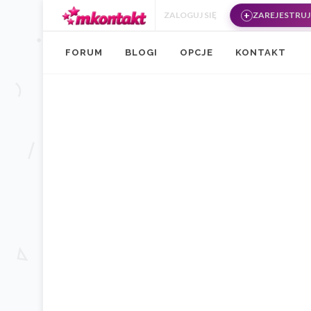
Przejdź do treści
ZALOGUJ SIĘ
ZAREJESTRUJ 
FORUM
BLOGI
OPCJE
KONTAKT