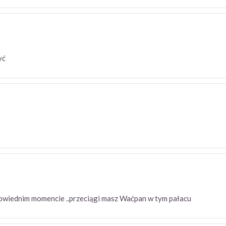
czyć
odpowiednim momencie ..przeciągi masz Waćpan w tym pałacu