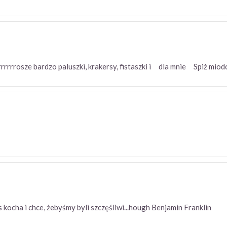
Prrrrrrosze bardzo paluszki, krakersy, fistaszki i dla mnie Spiż m
ocha i chce, żebyśmy byli szczęśliwi...hough Benjamin Franklin