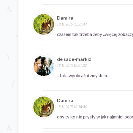
Damira
18.11.2015 09:57:43
czasem tak trzeba żeby ..więcej zoba
de sade-markiz
18.11.2015 10:01:32
...tak...wyobraźni zmysłem...
Damira
18.11.2015 10:18:44
oby tylko nie prysły w jak najmniej 