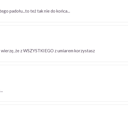
z tego padołu...to też tak nie do końca...
ie wierzę, że z WSZYSTKIEGO z umiarem korzystasz
j...