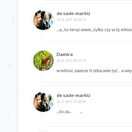
de sade-markiz
15.11.2015 19:54:15
...a...to teraz wiem...tylko czy w tę miło
Damira
16.11.2015 08:20:10
w miłosc zawsze trzeba wierzyć .. a w
de sade-markiz
16.11.2015 19:48:04
...to za... ...