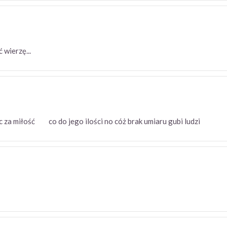
ść wierzę...
ięc za miłość co do jego ilości no cóż brak umiaru gubi ludzi