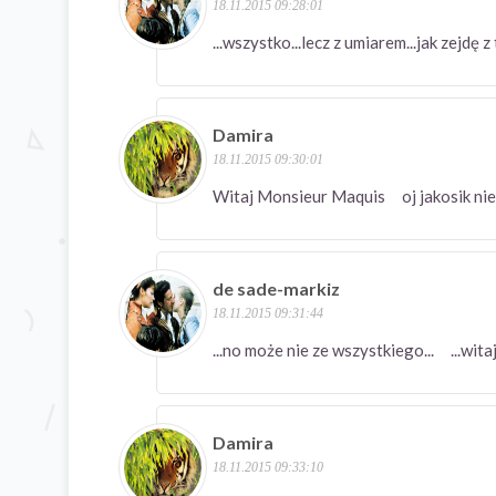
18.11.2015 09:28:01
...wszystko...lecz z umiarem...jak zejdę 
Damira
18.11.2015 09:30:01
Witaj Monsieur Maquis oj jakosik n
de sade-markiz
18.11.2015 09:31:44
...no może nie ze wszystkiego... ...wita
Damira
18.11.2015 09:33:10