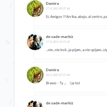
Damira
17.11.2015 09:37:44
Si, Amigos !!!Arriba, abajo, al centro
de sade-markiz
17.11.2015 19:15:20
...nie...nie boli...ja pijam...a nie upijam...s
Damira
18.11.2015 07:57:44
Brawo - Ty ... i ja też
de sade-markiz