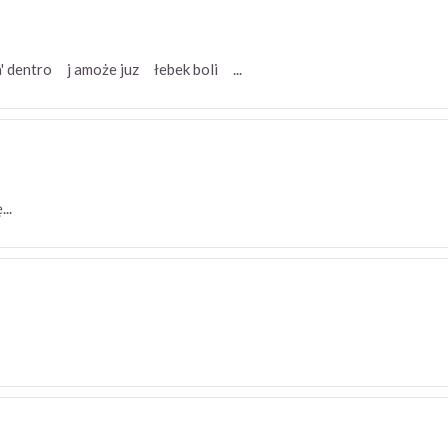
, pa' dentro j amoże juz łebek boli ...
ię...