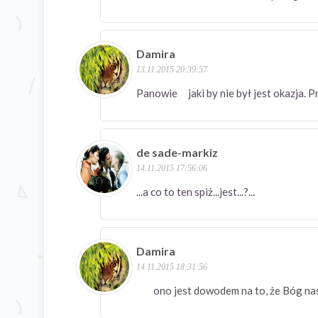
Damira
13.11.2015 20:39:57
Panowie jaki by nie był jest okazja. 
de sade-markiz
14.11.2015 17:56:06
...a co to ten spiż...jest...?...
Damira
14.11.2015 18:31:56
ono jest dowodem na to, że Bóg nas k