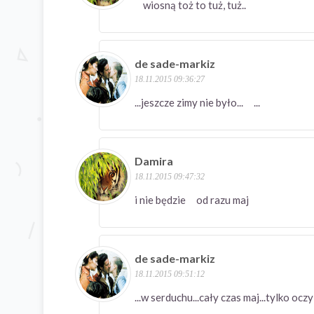
wiosną toż to tuż, tuż..
de sade-markiz
18.11.2015 09:36:27
...jeszcze zimy nie było... ...
Damira
18.11.2015 09:47:32
i nie będzie od razu maj
de sade-markiz
18.11.2015 09:51:12
...w serduchu...cały czas maj...tylko o