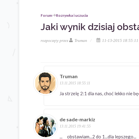
Forum
Rozrywka i uczucia
Jaki wynik dzisiaj obst
rozpoczęty przez
Truman
11-13-2015 18:55:11
Truman
13.11.2015 18:55:11
Ja strzelę 2:1 dla nas, choć lekko nie 
de sade-markiz
13.11.2015 19:41:55
... obstawiam...2 do 1...dla lepszego..