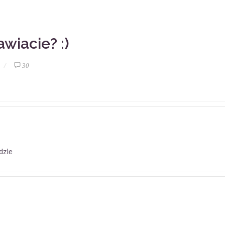
awiacie? :)
30
będzie
.