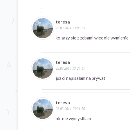
teresa
23.03.2014 13:03:55
kojarzy sie z zebami wiec nie wymienie
teresa
23.03.2014 13:24:47
juz ci napisalam na prywat
teresa
23.03.2014 13:31:50
nic nie wymyslilam