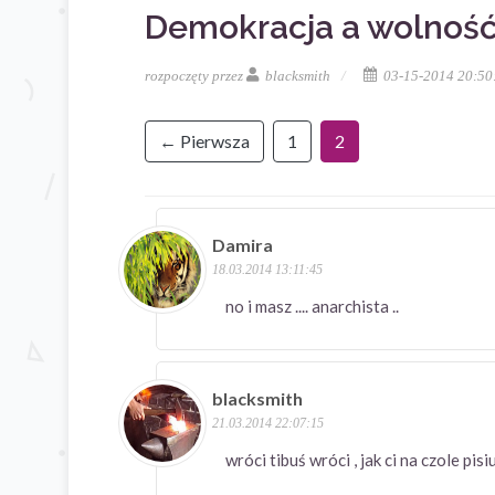
Demokracja a wolnoś
rozpoczęty przez
blacksmith
03-15-2014 20:50
← Pierwsza
1
2
Damira
18.03.2014 13:11:45
no i masz .... anarchista ..
blacksmith
21.03.2014 22:07:15
wróci tibuś wróci , jak ci na czole p