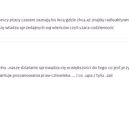
iescy ptacy czasem zaznają bo lecą gdzie chcą aż znajdą radioaktyw
a się władza sprzedajnych oqrwieńców czyli szara codzienność
 wolny ..nasze działanie sprowadza się w większości do tego co jest 
warantuje poszanowania praw człowieka ..... i co ..upa z tyłu ..zaś