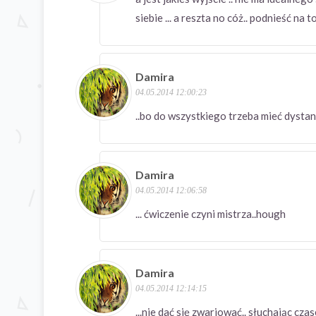
siebie ... a reszta no cóż.. podnieść na 
Damira
04.05.2014 12:00:23
..bo do wszystkiego trzeba mieć dysta
Damira
04.05.2014 12:06:58
... ćwiczenie czyni mistrza..hough
Damira
04.05.2014 12:14:15
...nie dać się zwariować.. słuchając