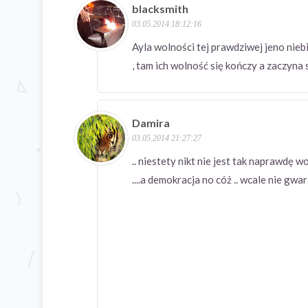
blacksmith
03.05.2014 18:12:16
Ayla wolności tej prawdziwej jeno nieb
, tam ich wolność się kończy a zaczyn
Damira
03.05.2014 21:27:27
.. niestety nikt nie jest tak naprawdę
....a demokracja no cóż .. wcale nie g