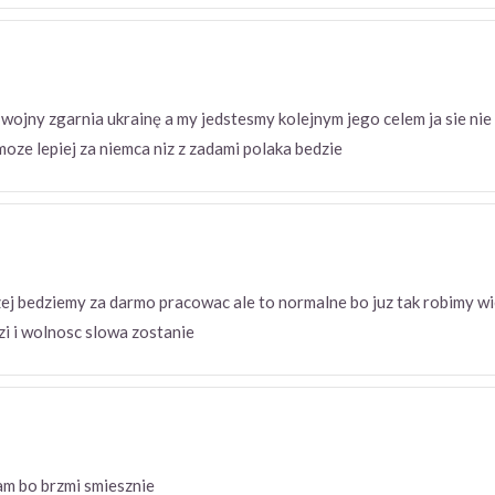
z wojny zgarnia ukrainę a my jedstesmy kolejnym jego celem ja sie ni
moze lepiej za niemca niz z zadami polaka bedzie
j bedziemy za darmo pracowac ale to normalne bo juz tak robimy wiec
i i wolnosc slowa zostanie
am bo brzmi smiesznie