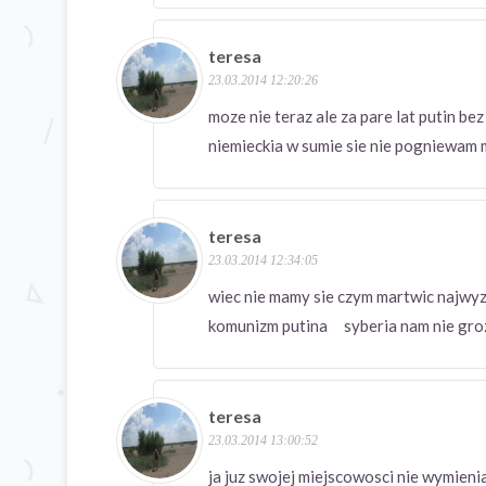
teresa
23.03.2014 12:20:26
moze nie teraz ale za pare lat putin be
niemieckia w sumie sie nie pogniewam 
teresa
23.03.2014 12:34:05
wiec nie mamy sie czym martwic najwyze
komunizm putina syberia nam nie groz
teresa
23.03.2014 13:00:52
ja juz swojej miejscowosci nie wymieni