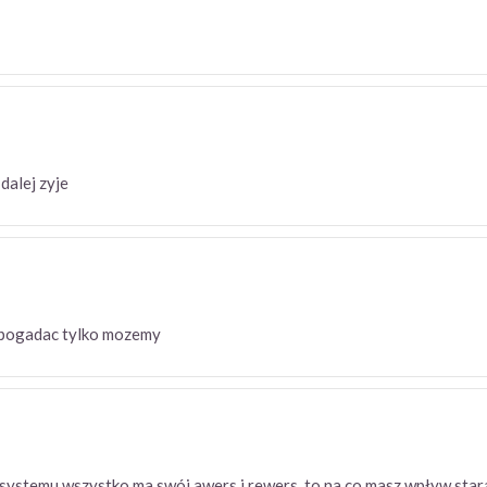
dalej zyje
 i pogadac tylko mozemy
go systemu wszystko ma swój awers i rewers..to na co masz wpływ stara