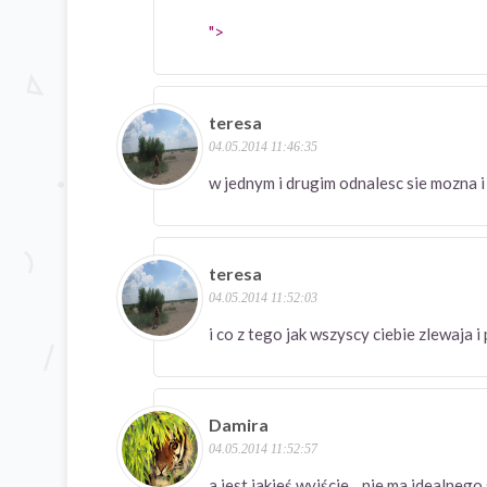
">
teresa
04.05.2014 11:46:35
w jednym i drugim odnalesc sie mozna i 
teresa
04.05.2014 11:52:03
i co z tego jak wszyscy ciebie zlewaja
Damira
04.05.2014 11:52:57
a jest jakieś wyjście .. nie ma idealne