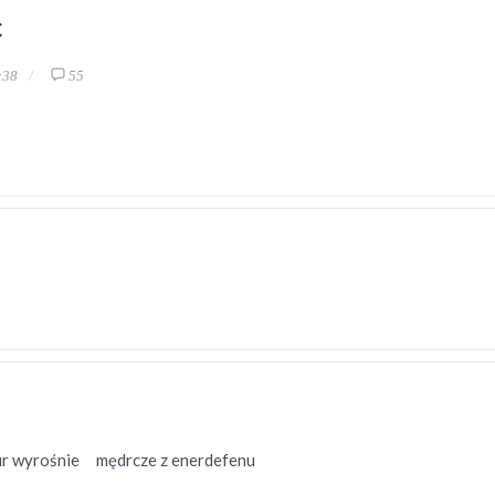
ć
:38
55
isiur wyrośnie mędrcze z enerdefenu