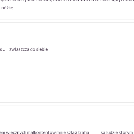
to nóżkę
ns .. zwłaszcza do siebie
 czasem wiecznych malkontentów mnie szlag trafia sa ludzie który