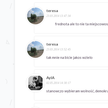
teresa
23.03.2014 13:47:34
frednota ale to nie ta miejscow
teresa
23.03.2014 13:52:45
tak mnie na bicie jakos wzielo
AylA
02.05.2014 14:30:17
stanowczo wybieram wolność, demokra