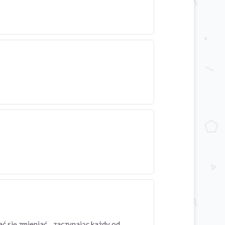
ć się zmieniać .. zaczynając każdy od