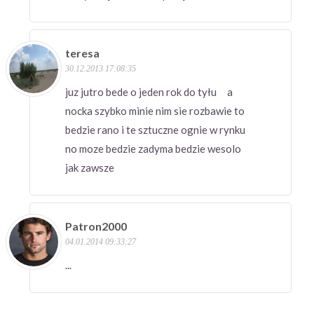
teresa
30.12.2013 17:08:35
juz jutro bede o jeden rok do tyłu a
nocka szybko minie nim sie rozbawie to
bedzie rano i te sztuczne ognie w rynku
no moze bedzie zadyma bedzie wesolo
jak zawsze
Patron2000
04.01.2014 09:33:27
...