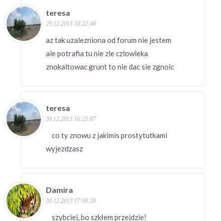
teresa
29.12.2013 18:22:48
az tak uzalezniona od forum nie jestem
ale potrafia tu nie zle czlowieka
znokaltowac grunt to nie dac sie zgnoic
teresa
30.12.2013 16:25:07
co ty znowu z jakimis prostytutkami
wyjezdzasz
Damira
30.12.2013 17:00:28
szybciej, bo szkłem przejdzie!