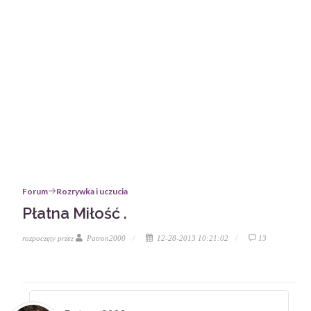
Forum
Rozrywka i uczucia
Płatna Miłość .
rozpoczęty przez
Patron2000
12-28-2013 10:21:02
13