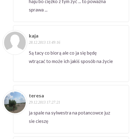
haju bo ciężko z tym żyć ... to poważna
sprawa ...
kaja
28.12.2013 13:49:16
Są tacy co biorą ale co ja się będę
wtrącać to może ich jakiś sposób na życie
teresa
29.12.2013 17:27:21
ja spale na sylwestra na potancowce juz
sie cieszę