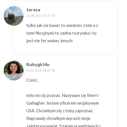
teresa
25.09.2013 19:37:55
tylko jak sie bawic to wiedziec z kim a z
tymi fikcyjnymi to zadna rozrywka i to
jest nie fer wobec innych
Babygirl4u
05.02.2020 18:47:58
Cześć.
miło mi cię poznać. Nazywam się Sherri
Gallagher Jestem oficerem wojskowym
USA. Chciałbym się z tobą zapoznać.
Naprawdę chciałbym wyrazić moje
zainteresowanie. Szukam prawdziwych i