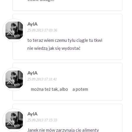
AylA
25.09.2013 17:03:36
to teraz wiem czemu tylu ciągle tu tkwi
nie wiedzą jak się wydostać
AylA
25.09.2013 17:11:41
można też tak, albo a potem
AylA
25.09.2013 17:15:33
Janek nie mów zarzynają cię alimenty