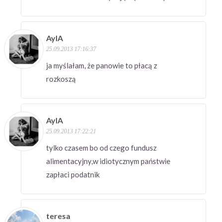
AylA
25.09.2013 17:16:37
ja myślałam, że panowie to płacą z
rozkoszą
AylA
25.09.2013 17:22:21
tylko czasem bo od czego fundusz
alimentacyjny,w idiotycznym państwie
zapłaci podatnik
teresa