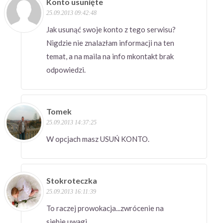
Konto usunięte
25.09.2013 09:42:48
Jak usunąć swoje konto z tego serwisu?
Nigdzie nie znalazłam informacji na ten
temat, a na maila na info mkontakt brak
odpowiedzi.
Tomek
25.09.2013 14:37:25
W opcjach masz USUŃ KONTO.
Stokroteczka
25.09.2013 16:11:39
To raczej prowokacja...zwrócenie na
siebie uwagi...