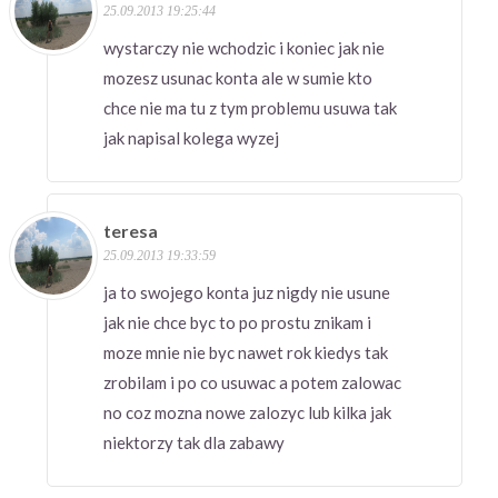
25.09.2013 19:25:44
wystarczy nie wchodzic i koniec jak nie
mozesz usunac konta ale w sumie kto
chce nie ma tu z tym problemu usuwa tak
jak napisal kolega wyzej
teresa
25.09.2013 19:33:59
ja to swojego konta juz nigdy nie usune
jak nie chce byc to po prostu znikam i
moze mnie nie byc nawet rok kiedys tak
zrobilam i po co usuwac a potem zalowac
no coz mozna nowe zalozyc lub kilka jak
niektorzy tak dla zabawy