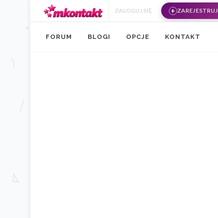
Przejdź do treści
ZALOGUJ SIĘ
ZAREJESTRUJ 
FORUM
BLOGI
OPCJE
KONTAKT