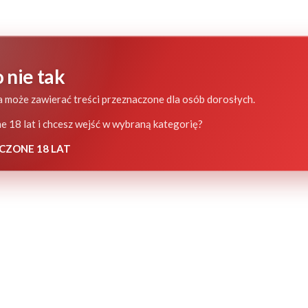
 nie tak
 może zawierać treści przeznaczone dla osób dorosłych.
 18 lat i chcesz wejść w wybraną kategorię?
CZONE 18 LAT