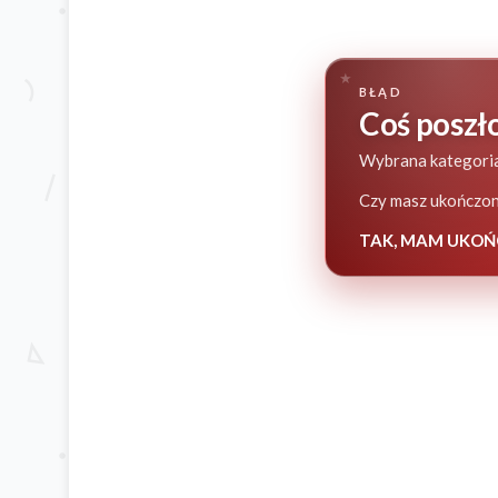
BŁĄD
Coś poszło
Wybrana kategoria
Czy masz ukończone
TAK, MAM UKOŃ